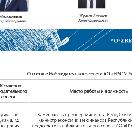
О составе Наблюдательного совета АО «НЭС Узб
О 
членов
юдательного
Место
работы
и
должность
совета
Кучкаров
Заместитель премьер-министра Республики 
Джамшид
министр экономики и финансов Республики
нварович
председатель наблюдательного совета АО «НЭ