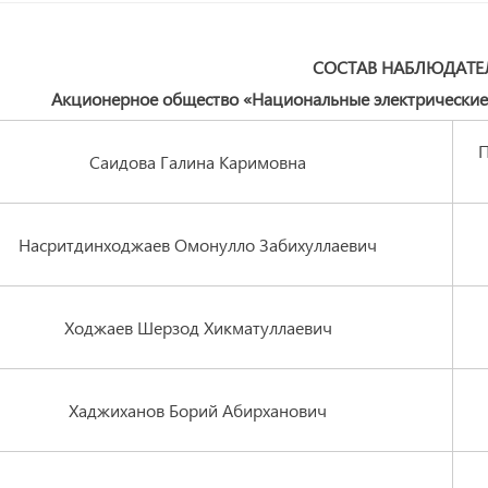
СОСТАВ НАБЛЮДАТЕ
Акционерное общество «Национальные электрические с
П
Саидова Галина Каримовна
Насритдинходжаев Омонулло Забихуллаевич
Ходжаев Шерзод Хикматуллаевич
Хаджиханов Борий Абирханович