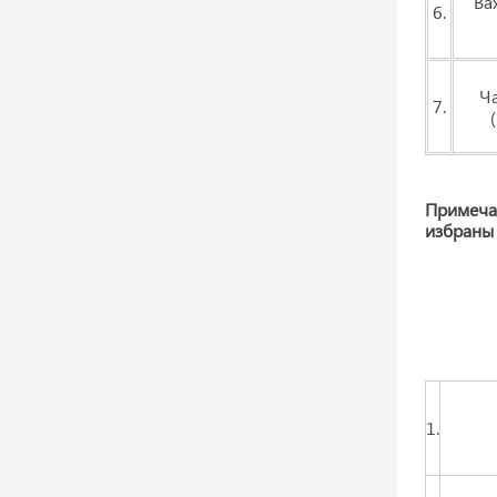
Ва
6.
Ч
7.
Примеча
избраны 
1.