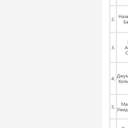
Наза
2.
Ба
3.
А
Джум
4.
Хол
Ма
5.
Умид