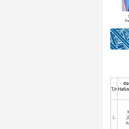
ФИ
T/r
Набл
1.
А