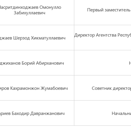
Насритдинходжаев Омонулло
Первый заместител
Забихуллаевич
Директор Агентства Респу
джаев Шерзод Хикматуллаевич
джиханов Борий Абирханович
иров Кахрамонжон Жумабоевич
Советник директо
риев Баходир Давранжанович
Начальни