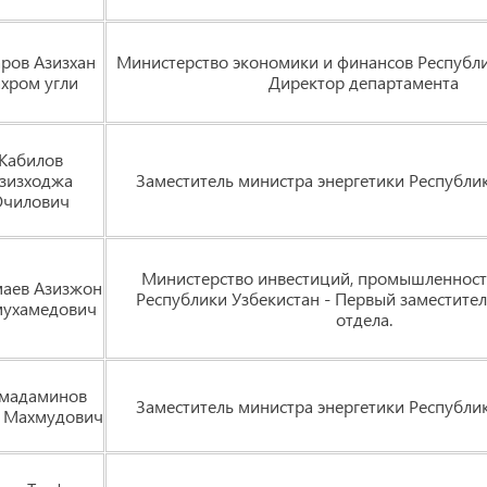
ров Азизхан
Министерство экономики и финансов Республи
хром угли
Директор департамента
Кабилов
зизходжа
Заместитель министра энергетики Республи
Очилович
Министерство инвестиций, промышленност
аев Азизжон
Республики Узбекистан - Первый заместите
мухамедович
отдела.
мадаминов
Заместитель министра энергетики Республи
 Махмудович