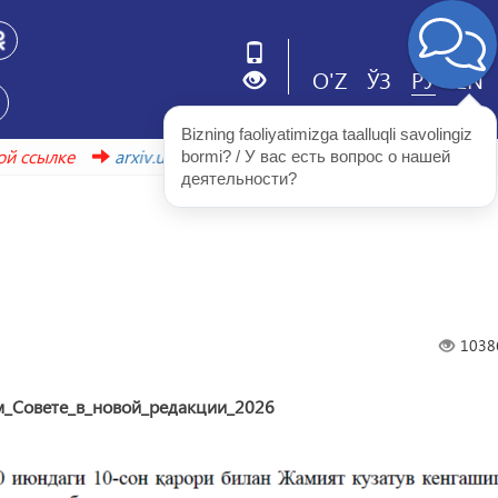
O'Z
ЎЗ
РУ
EN
Bizning faoliyatimizga taalluqli savolingiz 
ти по этой ссылке
arxiv.uzbekistonmet.uz
bormi? / У вас есть вопрос о нашей 
деятельности?
1038
_Совете_в_новой_редакции_2026