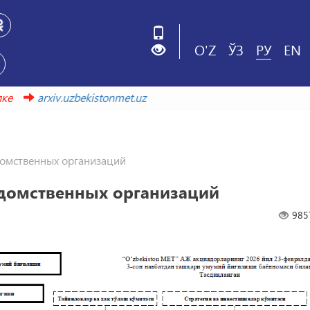
O'Z
ЎЗ
РУ
EN
й ссылке
arxiv.uzbekistonmet.uz
домственных организаций
едомственных организаций
985