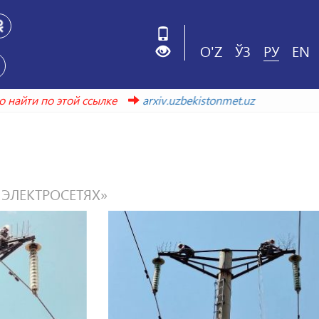
O'Z
ЎЗ
РУ
EN
 можно найти по этой ссылке
arxiv.uzbekistonmet.uz
ЭЛЕКТРОСЕТЯХ»