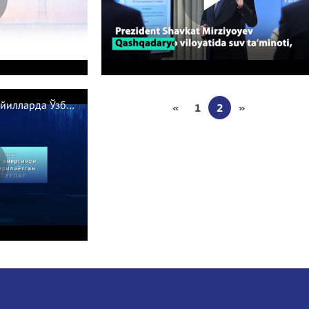
«
1
2
»