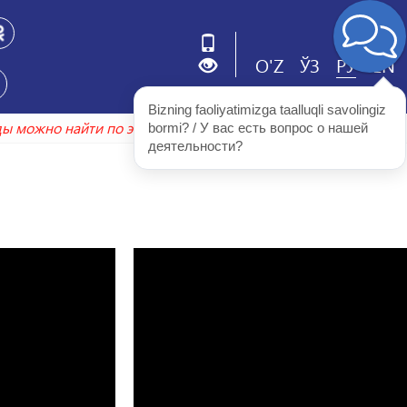
O'Z
ЎЗ
РУ
EN
Bizning faoliyatimizga taalluqli savolingiz 
 годы можно найти по этой ссылке
arxiv.uzbekistonmet.uz
bormi? / У вас есть вопрос о нашей 
деятельности?