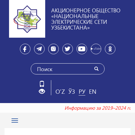
АКЦИОНЕРНОЕ ОБЩЕСТВО
«НАЦИОНАЛЬНЫЕ
ЭЛЕКТРИЧЕСКИЕ СЕТИ
УЗБЕКИСТАНА»
O'Z
ЎЗ
РУ
EN
Информацию за 2019–2024 годы
Toggle
navigation