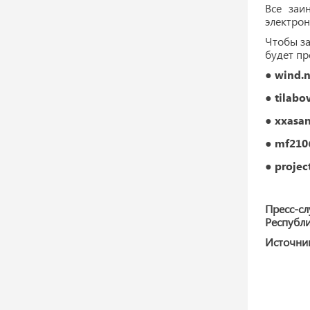
Все заи
электрон
Чтобы за
будет пр
●
wind.
●
tilabo
●
xxasa
●
mf210
●
projec
Пресс-сл
Республи
Источни