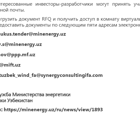
нтересованные инвесторы-разработчики могут принять 
ной почты.
грузить документ RFQ и получить доступ в комнату виртуа
едоставить документы по следующим пяти адресам электрон
nukus.tender@minenergy.uz
v.s@minenergy.uz
nov@ppp.mf.uz
@mift.uz
tuzbek_wind_fa@synergyconsultingifa.com
ужба Министерства энергетики
ки Узбекистан
к:
https://minenergy.uz/ru/news/view/1893