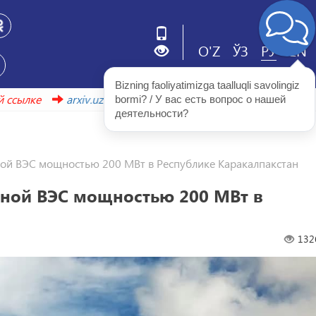
O'Z
ЎЗ
РУ
EN
Bizning faoliyatimizga taalluqli savolingiz 
и по этой ссылке
arxiv.uzbekistonmet.uz
bormi? / У вас есть вопрос о нашей 
деятельности?
ной ВЭС мощностью 200 МВт в Республике Каракалпакстан
дной ВЭС мощностью 200 МВт в
132