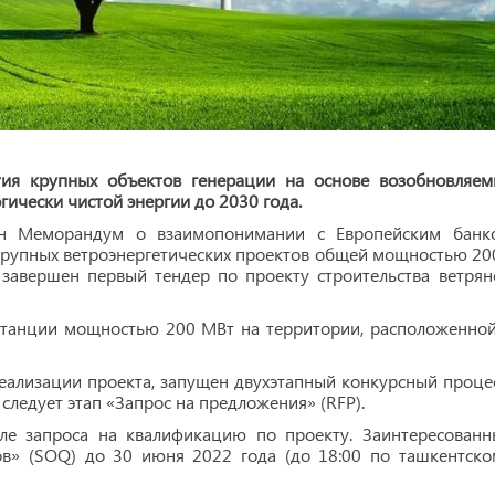
ития крупных объектов генерации на основе возобновляем
ически чистой энергии до 2030 года.
сан Меморандум о взаимопонимании с Европейским банк
я крупных ветроэнергетических проектов общей мощностью 20
 завершен первый тендер по проекту строительства ветрян
станции мощностью 200 МВт на территории, расположенной
еализации проекта, запущен двухэтапный конкурсный процес
следует этап «Запрос на предложения» (RFP).
але запроса на квалификацию по проекту. Заинтересованн
ов» (SOQ) до 30 июня 2022 года (до 18:00 по ташкентско