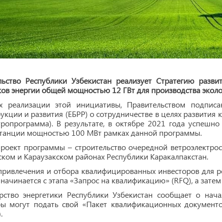
льство Республики Узбекистан реализует Стратегию разв
ов энергии общей мощностью 12 ГВт для производства эколог
х реализации этой инициативы, Правительством подпи
укции и развития (ЕБРР) о сотрудничестве в целях развити
ропрограмма). В результате, в октябре 2021 года успешно
станции мощностью 100 МВт рамках данной программы.
проект программы – строительство очередной ветроэлектро
ком и Караузакском районах Республики Каракалпакстан.
привлечения и отбора квалифицированных инвесторов для р
начинается с этапа «Запрос на квалификацию» (RFQ), а затем 
рство энергетики Республики Узбекистан сообщает о нач
ры могут подать свой «Пакет квалификационных документ
.