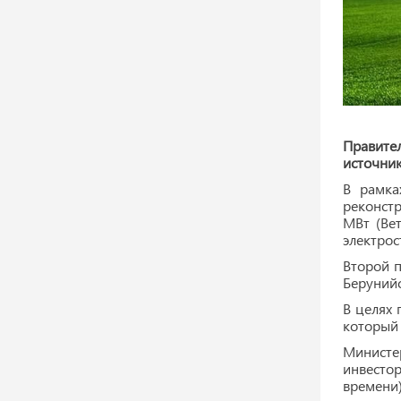
Правите
источник
В рамка
реконстр
МВт (Вет
электро
Второй 
Берунийс
В целях 
который 
Министе
инвесто
времени)