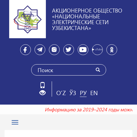
АКЦИОНЕРНОЕ ОБЩЕСТВО
«НАЦИОНАЛЬНЫЕ
ЭЛЕКТРИЧЕСКИЕ СЕТИ
УЗБЕКИСТАНА»
O'Z
ЎЗ
РУ
EN
Информацию за 2019–2024 годы можно
Toggle
navigation