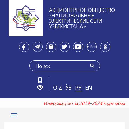
АКЦИОНЕРНОЕ ОБЩЕСТВО
«НАЦИОНАЛЬНЫЕ
ЭЛЕКТРИЧЕСКИЕ СЕТИ
УЗБЕКИСТАНА»
O'Z
ЎЗ
РУ
EN
Информацию за 2019–2024 годы можно
Toggle
navigation