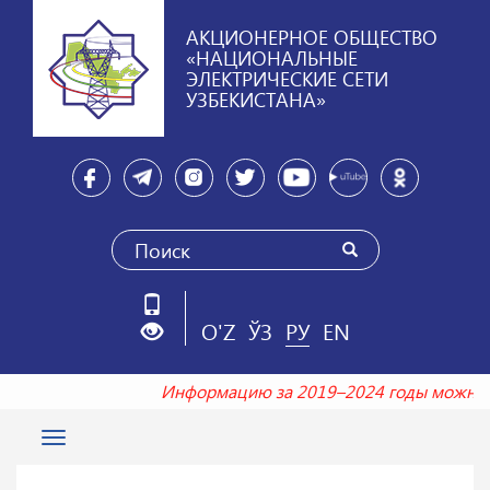
АКЦИОНЕРНОЕ ОБЩЕСТВО
«НАЦИОНАЛЬНЫЕ
ЭЛЕКТРИЧЕСКИЕ СЕТИ
УЗБЕКИСТАНА»
O'Z
ЎЗ
РУ
EN
Информацию за 2019–2024 годы можно
Toggle
navigation