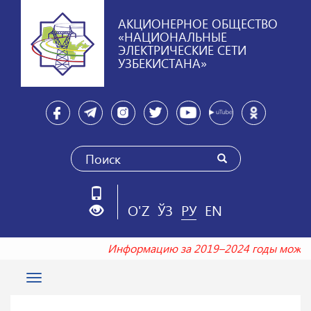
АКЦИОНЕРНОЕ ОБЩЕСТВО
«НАЦИОНАЛЬНЫЕ
ЭЛЕКТРИЧЕСКИЕ СЕТИ
УЗБЕКИСТАНА»
O'Z
ЎЗ
РУ
EN
Информацию за 2019–2024 годы можн
Toggle
navigation