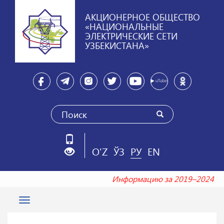
АКЦИОНЕРНОЕ ОБЩЕСТВО
«НАЦИОНАЛЬНЫЕ
ЭЛЕКТРИЧЕСКИЕ СЕТИ
УЗБЕКИСТАНА»
O'Z
ЎЗ
РУ
EN
Информацию за 2019–2024 го
Toggle
navigation