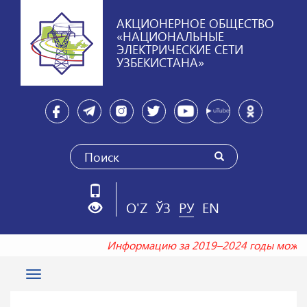
АКЦИОНЕРНОЕ ОБЩЕСТВО
«НАЦИОНАЛЬНЫЕ
ЭЛЕКТРИЧЕСКИЕ СЕТИ
УЗБЕКИСТАНА»
O'Z
ЎЗ
РУ
EN
Информацию за 2019–2024 годы можн
Toggle
navigation