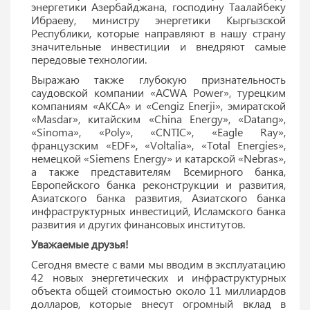
энергетики Азербайджана, господину Таалайбеку
Ибраеву, министру энергетики Кыргызской
Республики, которые направляют в нашу страну
значительные инвестиции и внедряют самые
передовые технологии.
Выражаю также глубокую признательность
саудовской компании «ACWA Power», турецким
компаниям «АКСА» и «Cengiz Enerji», эмиратской
«Masdar», китайским «China Energy», «Datang»,
«Sinoma», «Poly», «CNTIC», «Eagle Ray»,
французским «EDF», «Voltalia», «Total Energies»,
немецкой «Siemens Energy» и катарской «Nebras»,
а также представителям Всемирного банка,
Европейского банка реконструкции и развития,
Азиатского банка развития, Азиатского банка
инфраструктурных инвестиций, Исламского банка
развития и других финансовых институтов.
Уважаемые друзья!
Сегодня вместе с вами мы вводим в эксплуатацию
42 новых энергетических и инфраструктурных
объекта общей стоимостью около 11 миллиардов
долларов, которые внесут огромный вклад в