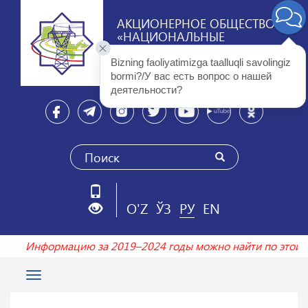
АКЦИОНЕРНОЕ ОБЩЕСТВО
«НАЦИОНАЛЬНЫЕ
ЭЛЕКТРИЧЕСКИЕ СЕТИ
УЗБЕКИСТАНА»
Bizning faoliyatimizga taalluqli savolingiz 
bormi?/У вас есть вопрос о нашей 
деятельности? 
O'Z
ЎЗ
РУ
EN
Информацию за 2019–2024 годы можно найти по это
Toggle
navigation