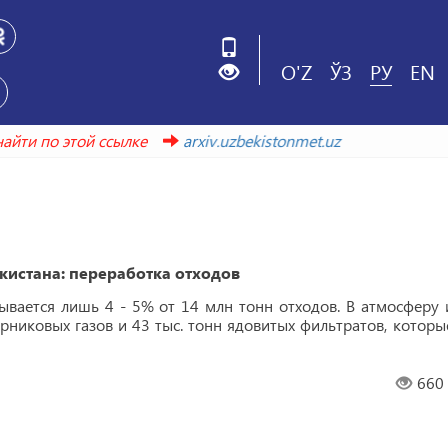
O'Z
ЎЗ
РУ
EN
о найти по этой ссылке
arxiv.uzbekistonmet.uz
кистана: переработка отходов
ывается лишь 4 - 5% от 14 млн тонн отходов. В атмосферу 
арниковых газов и 43 тыс. тонн ядовитых фильтратов, которы
660