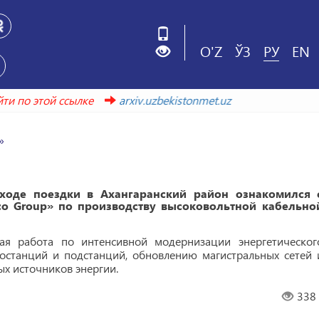
O'Z
ЎЗ
РУ
EN
 этой ссылке
arxiv.uzbekistonmet.uz
»
ходе поездки в Ахангаранский район ознакомился 
co Group» по производству высоковольтной кабельно
ая работа по интенсивной модернизации энергетическог
тростанций и подстанций, обновлению магистральных сетей 
 источников энергии.
338