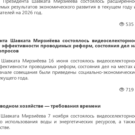
м Президента Шавката Мирзиёева состоялось расширенно
ых результатов экономического развития в текущем году 
телей на 2026 год.
535
нта Шавката Мирзиёева состоялось видеоселекторно
 эффективности проводимых реформ, состояния дел н
опросов
 Шавката Мирзиёева 16 июня состоялось видеоселекторно
фективности проводимых реформ, состояния дел на местах 
начале совещания были приведены социально-экономически
екущего года.
719
 водном хозяйстве — требования времени
 Шавката Мирзиёева 7 ноября состоялось видеоселекторно
 использования воды и энергетических ресурсов, а такж
стве.