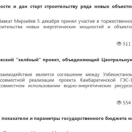
сти и дан старт строительству ряда новых объекто
авкат Мирзиёев 5 декабря принял участие в торжественно
оительства новых энергетических мощностей и объекто
511
ический “зелёный” проект, объединяющий Центральну
взаимодействия является соглашение между Узбекистаном
овместной реализации проекта Камбаратинской ГЭС-1
вместном использовании водно-энергетических ресурсо
554
показатели и параметры государственного бюджета н