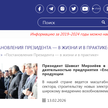
Информацию за 2019–2024 годы можно найти по
НОВЛЕНИЯ ПРЕЗИДЕНТА — В ЖИЗНИ И В ПРАКТИКЕ
«Постановления Президента — в жизни и в практике»
Президент Шавкат Мирзиёев в 
деятельностью предприятия «En
продукции
В нашей стране ведется масштабн
сектора, строительству новых элек
широкому внедрению возобновляемых
13.02.2026