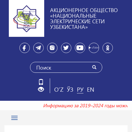
АКЦИОНЕРНОЕ ОБЩЕСТВО
«НАЦИОНАЛЬНЫЕ
ЭЛЕКТРИЧЕСКИЕ СЕТИ
УЗБЕКИСТАНА»
O'Z
ЎЗ
РУ
EN
Информацию за 2019–2024 годы можно 
Toggle
navigation