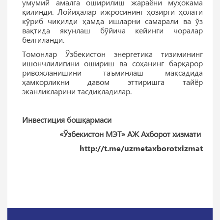
умумий амалга оширилиш жараёни муҳокама
қилинди. Лойиҳалар ижросининг ҳозирги ҳолати
кўриб чиқилди ҳамда ишларни самарали ва ўз
вақтида якунлаш бўйича кейинги чоралар
белгиланди.
Томонлар Ўзбекистон энергетика тизимининг
ишончлилигини ошириш ва соҳанинг барқарор
ривожланишини таъминлаш мақсадида
ҳамкорликни давом эттиришга тайёр
эканликларини тасдиқладилар.
Инвестиция бошқармаси
«Ўзбекистон МЭТ» АЖ Ахборот хизмати
http://t.me/uzmetaxborotxizmat