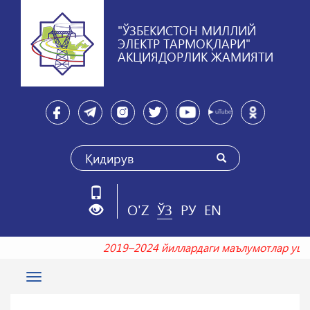
"ЎЗБЕКИСТОН МИЛЛИЙ
ЭЛЕКТР ТАРМОҚЛАРИ"
АКЦИЯДОРЛИК ЖАМИЯТИ
O'Z
ЎЗ
РУ
EN
2019–2024 йиллардаги маълумотлар у
Toggle
navigation