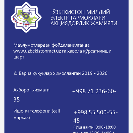
"ЎЗБЕКИСТОН МИЛЛИЙ
ЭЛЕКТР ТАРМОҚЛАРИ"
АКЦИЯДОРЛИК ЖАМИЯТИ
Маълумотлардан фойдаланилганда
www.uzbekistonmet.uz га ҳавола кўрсатилиши
шарт
© Барча ҳуқуқлар ҳимояланган 2019 - 2026
Ахборот хизмати
+998 71 236-60-
35
Ишонч телефони (call
+998 55 500-55-
марказ)
45
( Иш вақти: 9:00-18:00,
тушлик: 13:00-14:00 )