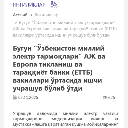
ЯНГИЛИКЛАР
Асосий
Янгиликлар
Бугун “Ўзбекистон миллий электр тармоқлари”
АЖ ва Европа тикланиш ва тараққиёт банки (ЕТТБ)
вакиллари ўртасида ишчи учрашув бўлиб ўтди
Бугун “Ўзбекистон миллий
электр тармоқлари” АЖ ва
Европа тикланиш ва
тараққиёт банки (ЕТТБ)
вакиллари ўртасида ишчи
учрашув бўлиб ўтди
03.11.2025
625
Учрашув давомида миллий электр узатиш
тармоқларини модернизация қилиш ва
мустаҳкамлашга қаратилган қўшма лойиҳаларнинг