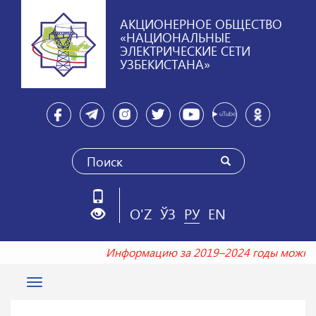
АКЦИОНЕРНОЕ ОБЩЕСТВО
«НАЦИОНАЛЬНЫЕ
ЭЛЕКТРИЧЕСКИЕ СЕТИ
УЗБЕКИСТАНА»
O'Z
ЎЗ
РУ
EN
Информацию за 2019–2024 годы можно
Toggle
navigation