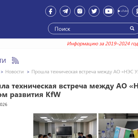
Информацию за 2019–2024 
ТИ
Новости
Прошла техническая встреча между АО «НЭС У
ла техническая встреча между АО «
ом развития KfW
2026