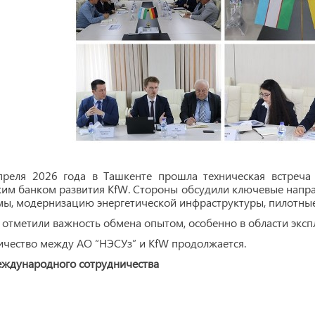
преля 2026 года в Ташкенте прошла техническая встреча
им банком развития KfW. Стороны обсудили ключевые напра
ы, модернизацию энергетической инфраструктуры, пилотные
отметили важность обмена опытом, особенно в области эксп
чество между АО “НЭСУз” и KfW продолжается.
еждународного сотрудничества