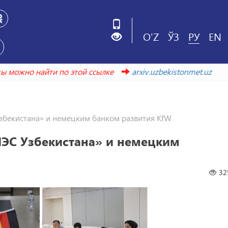
O'Z
ЎЗ
РУ
EN
годы можно найти по этой ссылке
arxiv.uzbekistonmet.uz
збекистана» и немецким банком развития KfW
НЭС Узбекистана» и немецким
32