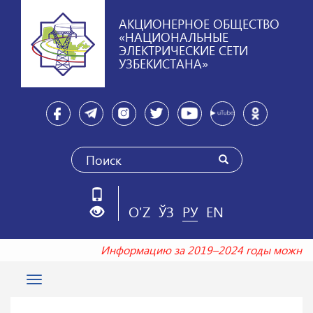
АКЦИОНЕРНОЕ ОБЩЕСТВО
«НАЦИОНАЛЬНЫЕ
ЭЛЕКТРИЧЕСКИЕ СЕТИ
УЗБЕКИСТАНА»
O'Z
ЎЗ
РУ
EN
Информацию за 2019–2024 годы можно 
Toggle
navigation