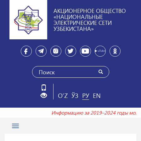
АКЦИОНЕРНОЕ ОБЩЕСТВО
«НАЦИОНАЛЬНЫЕ
ЭЛЕКТРИЧЕСКИЕ СЕТИ
УЗБЕКИСТАНА»
O'Z
ЎЗ
РУ
EN
Информацию за 2019–2024 годы мож
Toggle
navigation