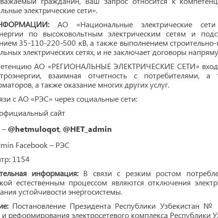
важаемый гражданин, Ваш запрос относится к компетенц
льные электрические сети».
НФОРМАЦИИ:
АО «Национальные электрические сети У
энергии по высоковольтным электрическим сетям и подс
нием 35-110-220-500 кВ, а также выполнением строительно
льных электрических сетях, и не заключает договоры напрям
петенцию АО «РЕГИОНАЛЬНЫЕ ЭЛЕКТРИЧЕСКИЕ СЕТИ» входит
троэнергии, взаимная отчетность с потребителями, а
маторов, а также оказание многих других услуг.
язи с АО «РЭС» через социальные сети:
официальный сайт
 –
@hetmuloqot
,
@HET_admin
min Facebook – РЭС
тр: 1154
тельная информация:
В связи с резким ростом потреблен
зкой естественным процессом являются отключения электр
ния устойчивости энергосистемы.
ие:
Постановление Президента Республики Узбекистан № 
 и реформирования электросетевого комплекса Республики У