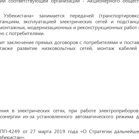
ии соответствующей организации - Акционерного общест
збекистана» занимается передачей (транспортировко
танциям, эксплуатацией электрических сетей и подстанц
-монтажных, модернизационных и реконструкционных работ 
ую с потребителями.
 заключение прямых договоров с потребителями и постав
 также развитие низковольтных сетей, монтаж кабелей
ия в электрических сетях, при работе электроприборов
оэнергии из-за установленного автоматического режима д
ПП-4249 от 27 марта 2019 года «О Стратегии дальнейше
збекистан».