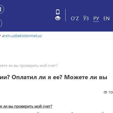
O'Z
ЎЗ
РУ
EN
е
arxiv.uzbekistonmet.uz
жете ли вы проверить мой счет?
гии? Оплатил ли я ее? Можете ли вы
70
е ли вы проверить мой счет?