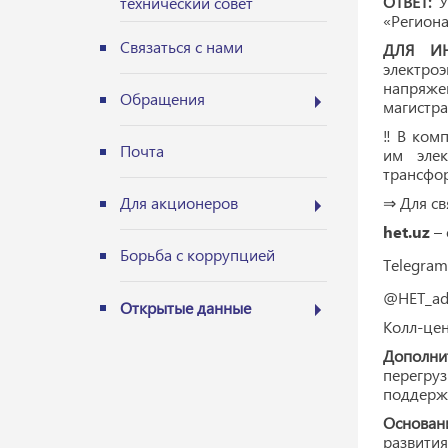
ОТВЕТ:
У
технический совет
«Региона
Связаться с нами
ДЛЯ И
электро
напряже
Обращения
магистра
‼ В ком
Почта
им элек
трансфор
⇒ Для св
Для акционеров
het.uz
– 
Борьба с коррупцией
Telegram
@HET_ad
Открытые данные
Колл-цен
Дополни
перегру
поддержа
Основан
развития