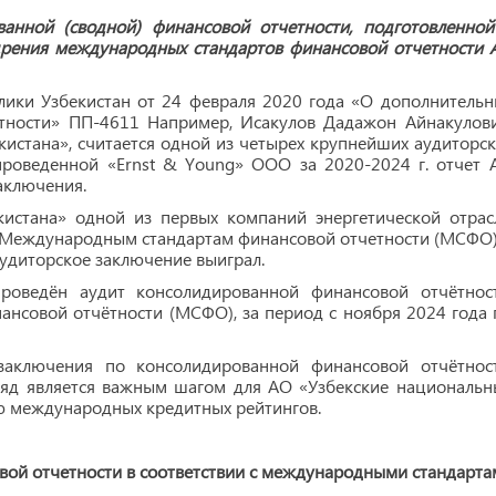
нной (сводной) финансовой отчетности, подготовленной
дрения международных стандартов финансовой отчетности 
лики Узбекистан от 24 февраля 2020 года «О дополнительн
тности» ПП-4611 Например, Исакулов Дадажон Айнакулови
истана», считается одной из четырех крупнейших аудиторск
проведенной «Ernst & Young» ООО за 2020-2024 г. отчет 
аключения.
кистана» одной из первых компаний энергетической отрас
 Международным стандартам финансовой отчетности (МСФО)
аудиторское заключение выиграл.
роведён аудит консолидированной финансовой отчётност
нсовой отчётности (МСФО), за период с ноября 2024 года 
 заключения по консолидированной финансовой отчётност
ряд является важным шагом для АО «Узбекские национальн
ю международных кредитных рейтингов.
вой отчетности в соответствии с международными стандарта