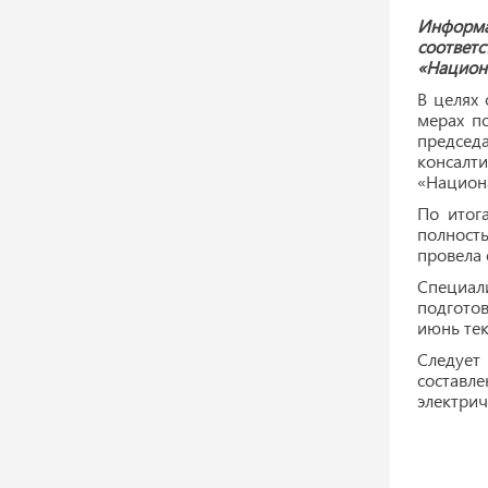
Информа
соответ
«Национа
В целях
мерах п
председа
консалт
«Национа
По итог
полност
провела 
Специал
подготов
июнь тек
Следует
составл
электрич