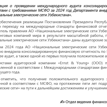
ция о проведении международного аудита консолидирова
ствии с требованиями МСФО за 2024 год Департамента вне
льные электрические сети Узбекистана».
 обеспечения реализации Постановления Президента Респуб
о переходу на международные стандарты финансовой отче
тель правления АО «Национальные электрические сети Узбек
инговых компаний мира в результате масштабной работы, 
льные электрические сети Узбекистана» даны аудиторские з
ам 2024 года АО «Национальные электрические сети Узбе
ью внедрила консолидированную финансовую отчетность по
ее аудит, а также одной из первых получила положительное 
истами аудиторской компании «Ernst & Young» (ООО) п
ленной в соответствии с Международными стандартами фина
ущего года.
 отметить, что получение положительного аудиторского
енной в соответствии с МСФО, на протяжении пяти лет под
еские сети» на пути к дальнейшим достижениям и улучшени
✍️ Отдел ведения финансо