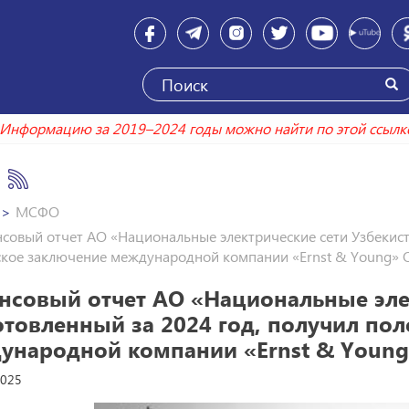
Информацию за 2019–2024 годы можно найти по эт
МСФО
совый отчет АО «Национальные электрические сети Узбекист
ское заключение международной компании «Ernst & Young»
нсовый отчет АО «Национальные элек
отовленный за 2024 год, получил по
ународной компании «Ernst & Youn
2025