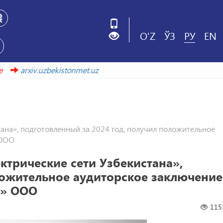
O'Z
ЎЗ
РУ
EN
ой ссылке
arxiv.uzbekistonmet.uz
ана», подготовленный за 2024 год, получил положительное
 ООО
трические сети Узбекистана»,
ложительное аудиторское заключение
g» ООО
115