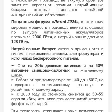
заметнее укрепляют позиции
натрий-ионные
батареи
, которые становятся серьёзной
альтернативой литий-ионным.
По данным форума
«Литий 2025»
, в этом году
мировая мощность производственных площадок
по выпуску литий-ионных аккумуляторов
превысила
2000 ГВт·ч
, а натрий-ионных достигла
123 ГВт·ч.
Натрий-ионные батареи
активно применяются в
системах
накопления энергии, электроскутерах и
источниках бесперебойного питания
.
► Они
на 20% дешевле литиевых
и
на 50%
выгоднее свинцово-кислотных
по жизненному
циклу.
► Работают при температуре от
−40 до +60°C
, не
подвержены «термическому разгону» и
устойчивы к полному заряду.
► К 2030 году их стоимость снизится до
50–55
евро за кВт·ч
, что ниже стоимости литий-железо-
фосфатных батарей.
Эти технологии открывают новые возможности