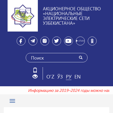
АКЦИОНЕРНОЕ ОБЩЕСТВО
«НАЦИОНАЛЬНЫЕ
ЭЛЕКТРИЧЕСКИЕ СЕТИ
УЗБЕКИСТАНА»
O'Z
ЎЗ
РУ
EN
Информацию за 2019–2024 годы можно найт
Toggle
navigation