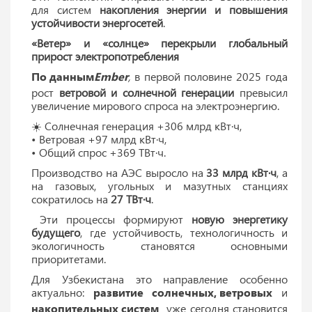
для систем
накопления энергии и повышения
устойчивости энергосетей
.
«Ветер» и «солнце» перекрыли глобальный
прирост электропотребления
По данным
Ember
,
в первой половине 2025 года
рост
ветровой и солнечной генерации
превысил
увеличение мирового спроса на электроэнергию.
☀️ Солнечная генерация +306 млрд кВт·ч,
• Ветровая +97 млрд кВт·ч,
• Общий спрос +369 ТВт·ч.
Производство на АЭС выросло на
33 млрд кВт·ч
, а
на газовых, угольных и мазутных станциях
сократилось на
27 ТВт·ч
.
Эти процессы формируют
новую энергетику
будущего
, где устойчивость, технологичность и
экологичность становятся основными
приоритетами.
Для Узбекистана это направление особенно
актуально:
развитие
солнечных, ветровых
и
накопительных систем
уже сегодня становится