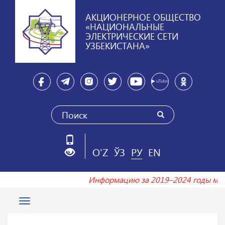
АКЦИОНЕРНОЕ ОБЩЕСТВО
«НАЦИОНАЛЬНЫЕ
ЭЛЕКТРИЧЕСКИЕ СЕТИ
УЗБЕКИСТАНА»
O'Z
ЎЗ
РУ
EN
Информацию за 2019–2024 годы м
Toggle
navigation