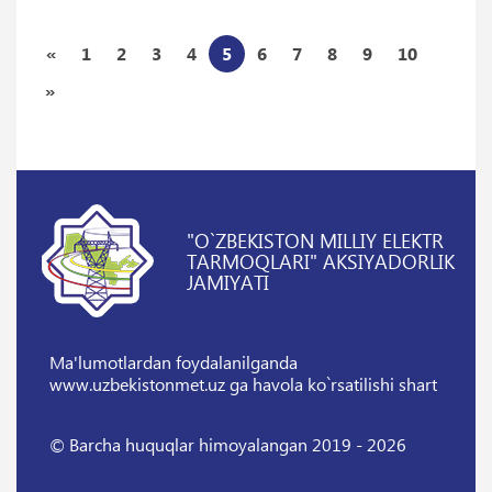
«
1
2
3
4
5
6
7
8
9
10
»
"O`ZBEKISTON MILLIY ELEKTR
TARMOQLARI" AKSIYADORLIK
JAMIYATI
Ma'lumotlardan foydalanilganda
www.uzbekistonmet.uz ga havola ko`rsatilishi shart
© Barcha huquqlar himoyalangan 2019 - 2026