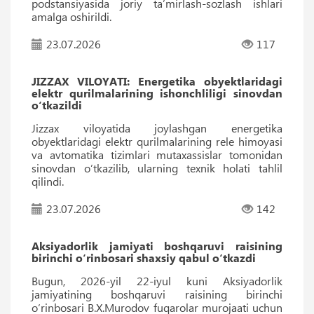
podstansiyasida joriy taʼmirlash-sozlash ishlari
amalga oshirildi.
23.07.2026
117
JIZZAX VILOYATI: Energetika obyektlaridagi
elektr qurilmalarining ishonchliligi sinovdan
o‘tkazildi
Jizzax viloyatida joylashgan energetika
obyektlaridagi elektr qurilmalarining rele himoyasi
va avtomatika tizimlari mutaxassislar tomonidan
sinovdan o’tkazilib, ularning texnik holati tahlil
qilindi.
23.07.2026
142
Aksiyadorlik jamiyati boshqaruvi raisining
birinchi o‘rinbosari shaxsiy qabul o‘tkazdi
Bugun, 2026-yil 22-iyul kuni Aksiyadorlik
jamiyatining boshqaruvi raisining birinchi
o‘rinbosari B.X.Murodov fuqarolar murojaati uchun