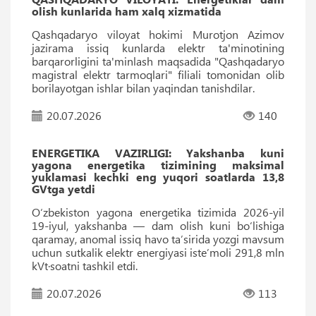
olish kunlarida ham xalq xizmatida
Qashqadaryo viloyat hokimi Murotjon Azimov
jazirama issiq kunlarda elektr ta'minotining
barqarorligini ta'minlash maqsadida "Qashqadaryo
magistral elektr tarmoqlari" filiali tomonidan olib
borilayotgan ishlar bilan yaqindan tanishdilar.
20.07.2026
140
ENERGETIKA VAZIRLIGI: Yakshanba kuni
yagona energetika tizimining maksimal
yuklamasi kechki eng yuqori soatlarda 13,8
GVtga yetdi
O‘zbekiston yagona energetika tizimida 2026-yil
19-iyul, yakshanba — dam olish kuni bo‘lishiga
qaramay, anomal issiq havo ta’sirida yozgi mavsum
uchun sutkalik elektr energiyasi iste’moli 291,8 mln
kVt·soatni tashkil etdi.
20.07.2026
113