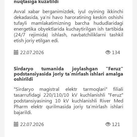
nuqtasiga kuzatildi
Avval xabar berganimizdek, iyul oyining ikkinchi
dekadasida, yaʼni havo haroratining keskin oshishi
tufayli mamlakatimizning barcha hududlaridagi
energetika obyektlarida kuchaytirilgan ish tartibida
(24/7 rejimida) ishlash, navbatchiliklarni tashkil
etish joriy etilgan edi.
22.07.2026
134
Sirdaryo tumanida joylashgan "Feruz"
podstansiyasida joriy ta'mirlash ishlari amalga
oshirildi
"Sirdaryo magistral elektr tarmoqlari" filiali
tasarrufidagi 220/110/10 kV kuchlanishli "Feruz"
podstansiyasining 10 kV kuchlanishli River Med
Pharm elektr qurilmasida joriy ta’mirlash ishlari
bajarildi.
22.07.2026
121