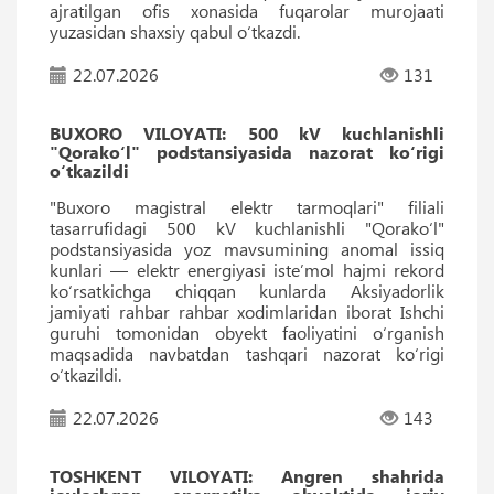
ajratilgan ofis xonasida fuqarolar murojaati
yuzasidan shaxsiy qabul o‘tkazdi.
22.07.2026
131
BUXORO VILOYATI: 500 kV kuchlanishli
"Qorako‘l" podstansiyasida nazorat ko‘rigi
o‘tkazildi
"Buxoro magistral elektr tarmoqlari" filiali
tasarrufidagi 500 kV kuchlanishli "Qorako‘l"
podstansiyasida yoz mavsumining anomal issiq
kunlari — elektr energiyasi iste’mol hajmi rekord
ko‘rsatkichga chiqqan kunlarda Aksiyadorlik
jamiyati rahbar rahbar xodimlaridan iborat Ishchi
guruhi tomonidan obyekt faoliyatini o‘rganish
maqsadida navbatdan tashqari nazorat ko‘rigi
o‘tkazildi.
22.07.2026
143
TOSHKENT VILOYATI: Angren shahrida