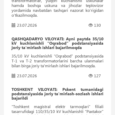
transformatorlar, yuqori kuchlanishli uskunalar
hamda boshqa uskuna va jihozlar teplovizor
yordamida navbatdan tashqari nazorat ko‘rigidan
o‘tkazilmoqda.
23.07.2026
130
QASHQADARYO VILOYATI: Ayni paytda 35/10
kV kuchlanishli “Oqrabod” podstansiyasida
joriy ta'mirlash ishlari bajarilmoqda
35/10 kV kuchlanishli “Oqrabod” podstansiyasida
T-1 va T-2 transformatorlarini barcha ulanmalari
bilan birga joriy ta'mirlash ishlari bajarilmoqda.
23.07.2026
127
TOSHKENT VILOYATI: Pskent tumanidagi
podstansiyasida joriy taʼmirlash-sozlash ishlari
bajarildi
“Toshkent magistral elektr tarmoqlari” filiali
tasarrufidagi 110/35/10 kV kuchlanishli “Paxtakor”