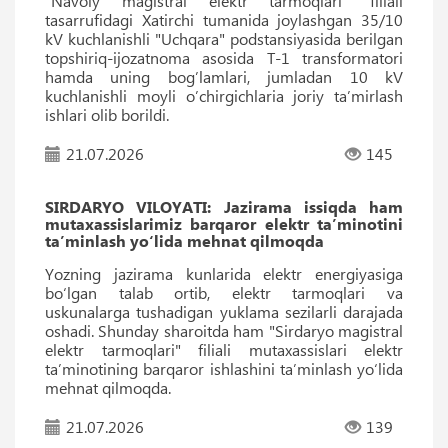
“Navoiy magistral elektr tarmoqlari” filiali
tasarrufidagi Xatirchi tumanida joylashgan 35/10
kV kuchlanishli "Uchqara" podstansiyasida berilgan
topshiriq-ijozatnoma asosida T-1 transformatori
hamda uning bog’lamlari, jumladan 10 kV
kuchlanishli moyli o’chirgichlaria joriy ta’mirlash
ishlari olib borildi.
21.07.2026
145
SIRDARYO VILOYATI: Jazirama issiqda ham
mutaxassislarimiz barqaror elektr ta’minotini
ta’minlash yo‘lida mehnat qilmoqda
Yozning jazirama kunlarida elektr energiyasiga
bo‘lgan talab ortib, elektr tarmoqlari va
uskunalarga tushadigan yuklama sezilarli darajada
oshadi. Shunday sharoitda ham "Sirdaryo magistral
elektr tarmoqlari" filiali mutaxassislari elektr
ta’minotining barqaror ishlashini ta’minlash yo‘lida
mehnat qilmoqda.
21.07.2026
139