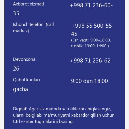
Axborot xizmati
+998 71 236-60-
35
Ishonch telefoni (call
+998 55 500-55-
markaz)
45
( Ish vaqti: 9:00-18:00,
tushlik: 13:00-14:00 )
Devonxona
+998 71 236-62-
26
Qabul kunlari
9:00 dan 18:00
gacha
Diqqat! Agar siz matnda xatoliklarni aniqlasangiz,
ularni belgilab, ma'muriyatni xabardor qilish uchun
Ctrl+Enter tugmalarini bosing