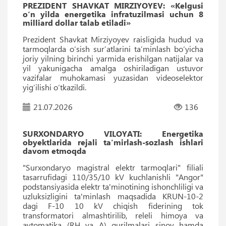
PREZIDENT SHAVKAT MIRZIYOYEV: «Kelgusi
o‘n yilda energetika infratuzilmasi uchun 8
milliard dollar talab etiladi»
Prezident Shavkat Mirziyoyev raisligida hudud va
tarmoqlarda oʻsish surʼatlarini taʼminlash boʻyicha
joriy yilning birinchi yarmida erishilgan natijalar va
yil yakunigacha amalga oshiriladigan ustuvor
vazifalar muhokamasi yuzasidan videoselektor
yigʻilishi oʻtkazildi.
21.07.2026
136
SURXONDARYO VILOYATI: Energetika
obyektlarida rejali ta'mirlash-sozlash ishlari
davom etmoqda
"Surxondaryo magistral elektr tarmoqlari" filiali
tasarrufidagi 110/35/10 kV kuchlanishli "Angor"
podstansiyasida elektr ta'minotining ishonchliligi va
uzluksizligini ta'minlash maqsadida KRUN-10-2
dagi F-10 10 kV chiqish fiderining tok
transformatori almashtirilib, releli himoya va
avtomatika (RH va A) qurilmalari sinov hamda