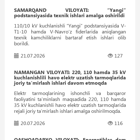
SAMARQAND VILOYATI: “Yangi”
podstansiyasida texnik ishlari amalga oshirildi
110/10 kV kuchlanishli “Yangi” podstansiyasida V-
T1-10 hamda V-Navro‘z fiderlarida aniqlangan
texnik kamchiliklarni bartaraf etish ishlari olib
borildi.
21.07.2026
127
NAMANGAN VILOYATI: 220, 110 hamda 35 kV
kuchlanishlili havo elektr uzatish tarmoqlarida
joriy taʼmirlash ishlari davom etmoqda
Elektr tarmoqlarining ishonchli va barqaror
faoliyatini taʼminlash maqsadida 220, 110 hamda
35 kV kuchlanishli havo elektr uzatish tarmoqlarida
rejali joriy taʼmirlash ishlari amalga oshirilmoqda.
20.07.2026
116
QASHQADARYO VILOYATI: Energetiklar dam