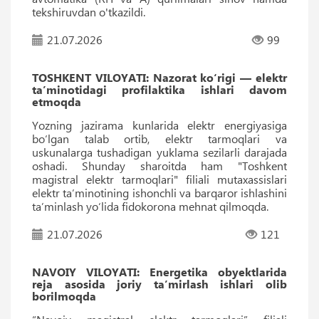
tekshiruvdan o'tkazildi.
21.07.2026
99
TOSHKENT VILOYATI: Nazorat ko‘rigi — elektr
ta’minotidagi profilaktika ishlari davom
etmoqda
Yozning jazirama kunlarida elektr energiyasiga
bo‘lgan talab ortib, elektr tarmoqlari va
uskunalarga tushadigan yuklama sezilarli darajada
oshadi. Shunday sharoitda ham "Toshkent
magistral elektr tarmoqlari" filiali mutaxassislari
elektr ta’minotining ishonchli va barqaror ishlashini
ta’minlash yo‘lida fidokorona mehnat qilmoqda.
21.07.2026
121
NAVOIY VILOYATI: Energetika obyektlarida
reja asosida joriy ta’mirlash ishlari olib
borilmoqda