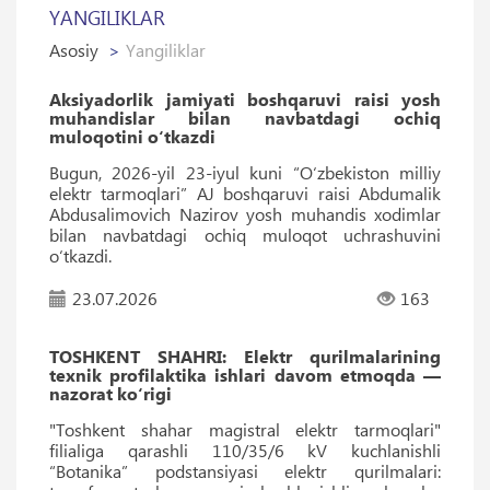
YANGILIKLAR
Asosiy
Yangiliklar
Aksiyadorlik jamiyati boshqaruvi raisi yosh
muhandislar bilan navbatdagi ochiq
muloqotini o‘tkazdi
Bugun, 2026-yil 23-iyul kuni “O‘zbekiston milliy
elektr tarmoqlari” AJ boshqaruvi raisi Abdumalik
Abdusalimovich Nazirov yosh muhandis xodimlar
bilan navbatdagi ochiq muloqot uchrashuvini
o‘tkazdi.
23.07.2026
163
TOSHKENT SHAHRI: Elektr qurilmalarining
texnik profilaktika ishlari davom etmoqda —
nazorat ko‘rigi
"Toshkent shahar magistral elektr tarmoqlari"
filialiga qarashli 110/35/6 kV kuchlanishli
“Botanika” podstansiyasi elektr qurilmalari: