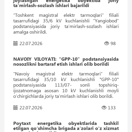
joylashgan energetika obyektida joriy
taʼmirlash-sozlash ishlari bajarildi
“Toshkent magistral elektr tarmoqlari” filiali
tasarrufidagi 35/6 kV kuchlanishli “Yangiobod”
podstansiyasida joriy taʼmirlash-sozlash ishlari
amalga oshirildi.
22.07.2026
98
NAVOIY VILOYATI: “GPP-10" podstansiyasida
nosozlikni bartaraf etish ishlari olib borildi
“Navoiy magistral elektr tarmoqlari” filiali
tasarrufidagi 35/10 kV kuchlanishli "GPP-10"
podstansiyasida 113/07- sonli topshiriq-
ijozatnomaga asosan 10 kV kuchlanishli moyli
o’chirgichlarda joriy ta’mirlash ishlari olib borildi.
22.07.2026
133
Poytaxt energetika obyektlarida tashkil
etilgan qo‘shimcha brigada a’zolari o‘z xizmat