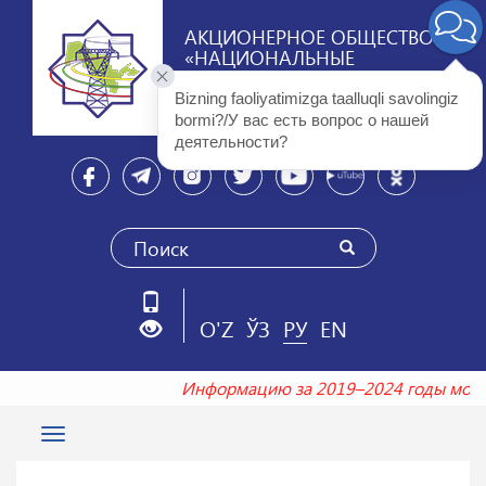
АКЦИОНЕРНОЕ ОБЩЕСТВО
«НАЦИОНАЛЬНЫЕ
ЭЛЕКТРИЧЕСКИЕ СЕТИ
УЗБЕКИСТАНА»
Bizning faoliyatimizga taalluqli savolingiz 
bormi?/У вас есть вопрос о нашей 
деятельности? 
O'Z
ЎЗ
РУ
EN
Информацию за 2019–2024 годы мо
Toggle
navigation