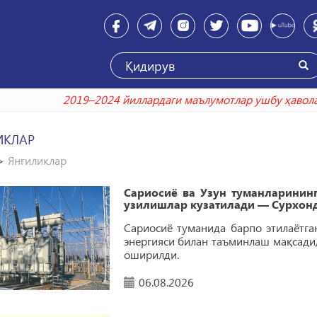
2019–2024 йиллардаги маълумотлар ушбу ҳаволада
ar
ИКЛАР
Янгиликлар
Сариосиё ва Узун туманларинин
узилишлар кузатилади — Сурхон
Сариосиё туманида барпо этилаётга
энергияси билан таъминлаш мақсади
оширилди.
06.08.2026