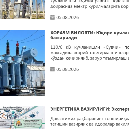
кучланишли «Қизил-равот» подста
доирасида электр қурилмаларига кор
05.08.2026
ХОРАЗМ ВИЛОЯТИ: Юқори кучлан
бажарилди
110/6 кВ кучланишли «Сувчи» по
мақсадида жорий таъмирлаш ишлари
кўздан кечирилиб, зарур таъмирлаш
05.08.2026
ЭНEРГEТИКА ВАЗИРЛИГИ: Эксперт
Давлатимиз раҳбарининг топшириқл
тегишли вазирлик ва идоралар вакил