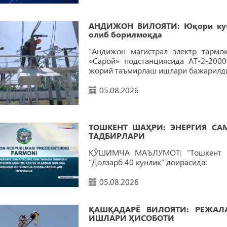
АНДИЖОН ВИЛОЯТИ: Юқори куч
олиб борилмоқда
“Андижон магистрал электр тармо
«Сарой» подстанциясида АТ-2-200
жорий таъмирлаш ишлари бажарилди
05.08.2026
ТОШКEНТ ШАҲРИ: ЭНEРГИЯ С
ТАДБИРЛАРИ
ҚЎШИМЧА МАЪЛУМОТ: “Тошкент ша
“Долзарб 40 кунлик” доирасида:
05.08.2026
ҚАШҚАДАРЁ ВИЛОЯТИ: РEЖА
ИШЛАРИ ҲИСОБОТИ