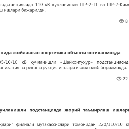
подстанциясида 110 кВ кучланишли ШР-2-Т1 ва ШР-2-Ким
ш ишлари бажарилди.
8
ида жойлашган энергетика объекти янгиланмоқда
5/10/10 кВ кучланишли «Шайхонтуҳур» подстанциясид
рнизация ва реконструкция ишлари изчил олиб борилмоқда.
22
чланишли подстанцияда жорий таъмирлаш ишлар
оқлари” филиали мутахассислари томонидан 220/110/10 к