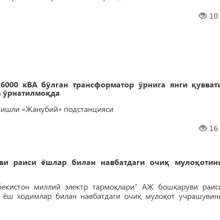
10
000 кВА бўлган трансформатор ўрнига янги қувват
а ўрнатилмоқда
анишли «Жанубий» подстанцияси
16
ви раиси ёшлар билан навбатдаги очиқ мулоқотин
збекистон миллий электр тармоқлари” АЖ бошқаруви раис
 ёш ходимлар билан навбатдаги очиқ мулоқот учрашувин