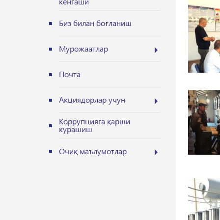
кенгаши
Биз билан боғланиш
Мурожаатлар
Почта
Акциядорлар учун
Коррупцияга қарши
курашиш
Очиқ маълумотлар