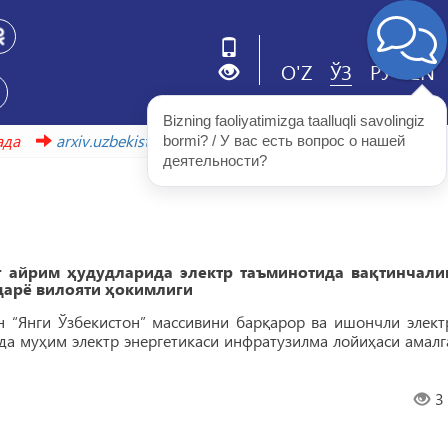
O'Z
ЎЗ
РУ
EN
Bizning faoliyatimizga taalluqli savolingiz 
xiv.uzbekistonmet.uz
bormi? / У вас есть вопрос о нашей 
деятельности?
г айрим ҳудудларида электр таъминотида вақтинчали
дарё вилояти ҳокимлиги
н “Янги Ўзбекистон” массивини барқарор ва ишончли элект
да муҳим электр энергетикаси инфратузилма лойиҳаси амалг
3