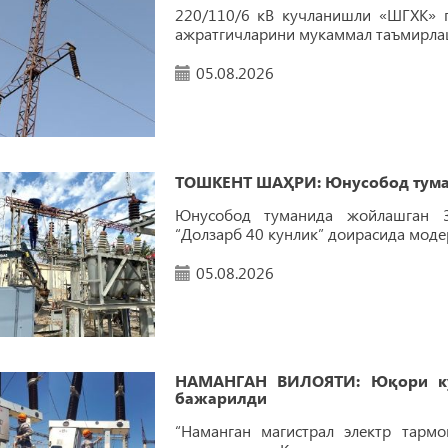
220/110/6 кВ кучланишли «ШГХК» 
ажратгичларини мукаммал таъмирла
05.08.2026
ТОШКEНТ ШАҲРИ: Юнусобод туман
Юнусобод туманида жойлашган 3
“Долзарб 40 кунлик” доирасида моде
05.08.2026
НАМАНГАН ВИЛОЯТИ: Юқори ку
бажарилди
“Наманган магистрал электр тарм