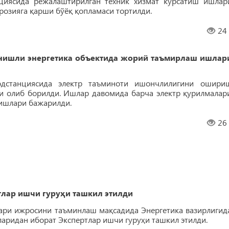
нциясида режалаштирилган техник хизмат кўрсатиш ишлар
розияга қарши бўёқ қопламаси тортилди.
24
ишли энергетика объектида жорий таъмирлаш ишлар
дстанциясида электр таъминоти ишончлилигини ошири
 олиб борилди. Ишлар давомида барча электр қурилмалар
 ишлари бажарилди.
26
лар ишчи гуруҳи ташкил этилди
ари ижросини таъминлаш мақсадида Энергетика вазирлигид
ларидан иборат Экспертлар ишчи гуруҳи ташкил этилди.