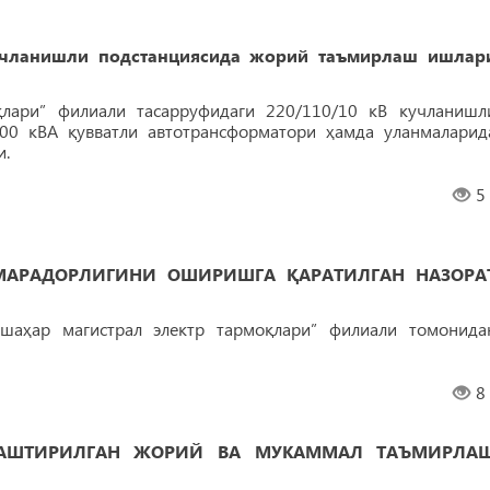
ланишли подстанциясида жорий таъмирлаш ишлар
қлари” филиали тасарруфидаги 220/110/10 кВ кучланишл
000 кВА қувватли автотрансформатори ҳамда уланмаларид
.
5
АМАРАДОРЛИГИНИ ОШИРИШГА ҚАРАТИЛГАН НАЗОРА
ҳар магистрал электр тармоқлари” филиали томонида
8
ЛАШТИРИЛГАН ЖОРИЙ ВА МУКАММАЛ ТАЪМИРЛА