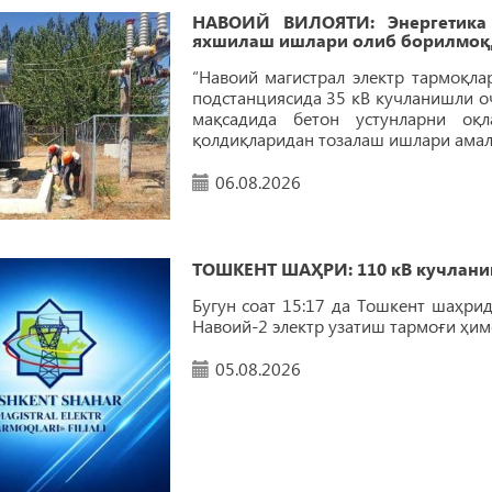
НАВОИЙ ВИЛОЯТИ: Энергетика 
яхшилаш ишлари олиб борилмоқ
“Навоий магистрал электр тармоқла
подстанциясида 35 кВ кучланишли о
мақсадида бетон устунларни оқ
қолдиқларидан тозалаш ишлари амал
06.08.2026
ТОШКЕНТ ШАҲРИ: 110 кВ кучлани
Бугун соат 15:17 да Тошкент шаҳри
Навоий-2 электр узатиш тармоғи ҳи
05.08.2026