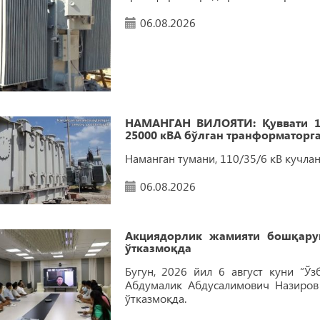
06.08.2026
НАМАНГАН ВИЛОЯТИ: Қуввати 16
25000 кВА бўлган транформаторг
Наманган тумани, 110/35/6 кВ кучл
06.08.2026
Акциядорлик жамияти бошқару
ўтказмоқда
Бугун, 2026 йил 6 август куни “Ў
Абдумалик Абдусалимович Назиров
ўтказмоқда.