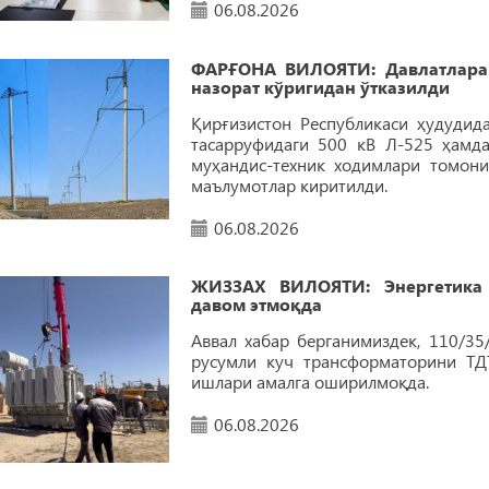
06.08.2026
ФАРҒОНА ВИЛОЯТИ: Давлатларар
назорат кўригидан ўтказилди
Қирғизистон Республикаси ҳудудида
тасарруфидаги 500 кВ Л-525 ҳамд
муҳандис-техник ходимлари томони
маълумотлар киритилди.
06.08.2026
ЖИЗЗАХ ВИЛОЯТИ: Энергетика 
давом этмоқда
Аввал хабар берганимиздек, 110/3
русумли куч трансформаторини ТД
ишлари амалга оширилмоқда.
06.08.2026