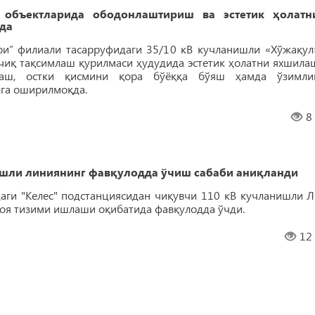
объектларида ободонлаштириш ва эстетик ҳолатн
да
ри” филиали тасарруфидаги 35/10 кВ кучланишли «Хўжақул
чиқ тақсимлаш қурилмаси ҳудудида эстетик ҳолатни яхшила
лаш, остки қисмини қора бўёққа бўяш ҳамда ўзимли
га оширилмоқда.
8
шли линиянинг фавқулодда ўчиш сабаби аниқланди
даги "Келес" подстанциясидан чиқувчи 110 кВ кучланишли Л
моя тизими ишлаши оқибатида фавқулодда ўчди.
12