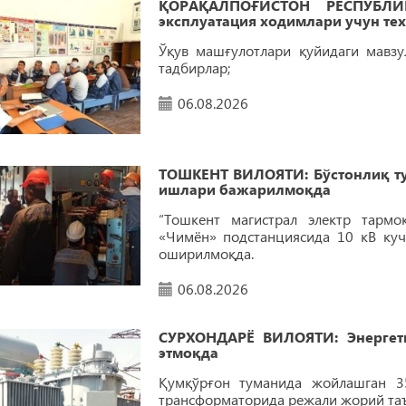
ҚОРАҚАЛПОҒИСТОН РEСПУБЛИК
эксплуатация ходимлари учун те
Ўқув машғулотлари қуйидаги мавзу
тадбирлар;
06.08.2026
ТОШКEНТ ВИЛОЯТИ: Бўстонлиқ т
ишлари бажарилмоқда
“Тошкент магистрал электр тармо
«Чимён» подстанциясида 10 кВ ку
оширилмоқда.
06.08.2026
СУРХОНДАРЁ ВИЛОЯТИ: Энергет
этмоқда
Қумқўрғон туманида жойлашган 35
трансформаторида режали жорий та