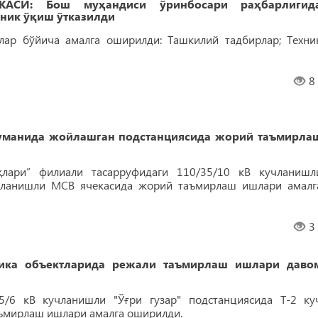
АСИ: Бош муҳандиси ўринбосари раҳбарлигид
хник ўқиш ўтказилди
лар бўйича амалга оширилди: Ташкилий тадбирлар; Техни
8
уманида жойлашган подстанциясида жорий таъмирла
қлари” филиали тасарруфидаги 110/35/10 кВ кучланишл
чланишли МСВ ячекасида жорий таъмирлаш ишлари амалг
3
ика объектларида режали таъмирлаш ишлари даво
/6 кВ кучланишли "Ўғри гузар" подстанциясида Т-2 ку
ъмирлаш ишлари амалга оширилди.