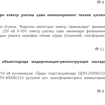
8
о электр узатиш ҳаво линияларининг техник ҳолат
н ўтувчи, "Фарғона магистрал электр тармоқлари" филиал
а 220 кВ Л-ПУз электр узатиш ҳаво линиялари филиалнин
дан режага мувофиқ техник кўрик ўтказилиб, платформаг
11
объектларида модернизация-реконструкция ишлар
5/10 кВ кучланишли «Ўрда» подстанциясида ТДТН-25000/11
ТН-40000/110 русумли куч трансформаторига алмаштири
8