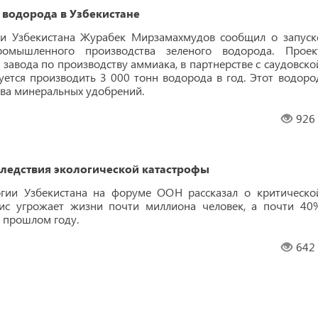
 водорода в Узбекистане
ки Узбекистана Журабек Мирзамахмудов сообщил о запуск
омышленного производства зеленого водорода. Проек
е завода по производству аммиака, в партнерстве с саудовско
уется производить 3 000 тонн водорода в год. Этот водоро
тва минеральных удобрений.
926
следствия экологической катастрофы
огии Узбекистана на форуме ООН рассказал о критическо
зис угрожает жизни почти миллиона человек, а почти 40
в прошлом году.
642