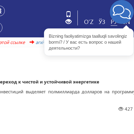
O'Z
ЎЗ
РУ
EN
Bizning faoliyatimizga taalluqli savolingiz 
 найти по этой ссылке
arxiv.uzbekistonmet.uz
bormi? / У вас есть вопрос о нашей 
деятельности?
ереход к чистой и устойчивой энергетике
инвестиций выделяет полмиллиарда долларов на программ
427