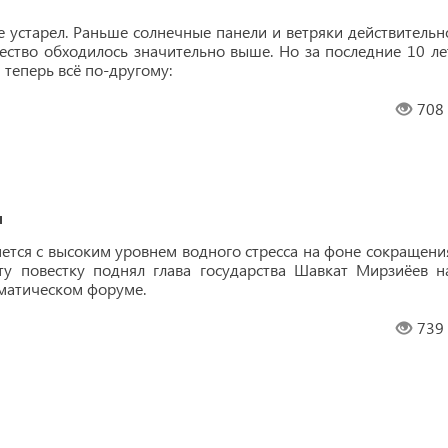
е устарел. Раньше солнечные панели и ветряки действительн
чество обходилось значительно выше. Но за последние 10 ле
теперь всё по-другому:
708
и
нется с высоким уровнем водного стресса на фоне сокращени
ту повестку поднял глава государства Шавкат Мирзиёев н
матическом форуме.
739