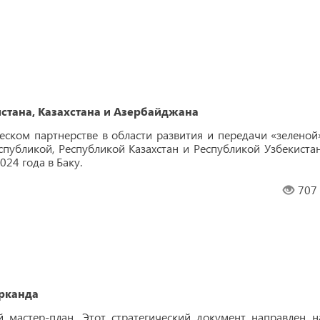
стана, Казахстана и Азербайджана
еском партнерстве в области развития и передачи «зеленой
публикой, Республикой Казахстан и Республикой Узбекистан
24 года в Баку.
707
рканда
 мастер-план. Этот стратегический документ направлен н