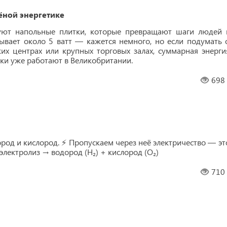
ёной энергетике
зуют напольные плитки, которые превращают шаги людей 
ывает около 5 ватт — кажется немного, но если подумать 
ких центрах или крупных торговых залах, суммарная энерги
тки уже работают в Великобритании.
698
род и кислород. ⚡️ Пропускаем через неё электричество — эт
 электролиз → водород (H₂) + кислород (O₂)
710