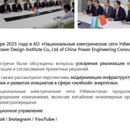
ря 2025 года в АО «Национальные электрические сети Узбек
 Power Design Institute Co., Ltd of China Power Engineering C
встречи были обсуждены вопросы
ускорения реализации п
ации и согласования проектных решений.
 также рассмотрели перспективы
модернизации инфраструкту
ия и развития инициатив в сфере «зелёной» энергетики.
иональные электрические сети Узбекистана» продолж
родными компаниями, включая китайские инженерные орг
электропередачи.
ционное управление
ok
‖
Instagram
‖
YouTube
‖