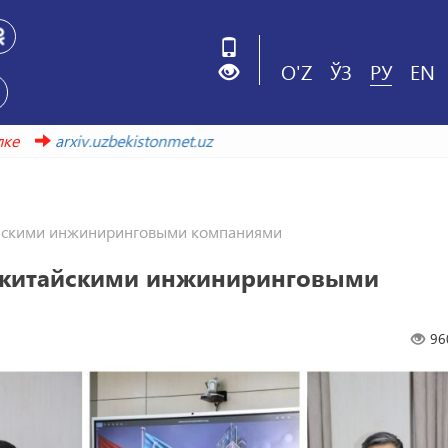
O'Z
ЎЗ
РУ
EN
той ссылке
arxiv.uzbekistonmet.uz
айскими инжиниринговыми компаниями
и китайскими инжиниринговыми
96