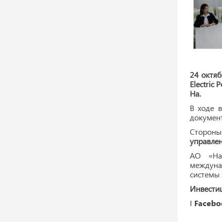
24 октяб
Electric
Ha.
В ходе 
документ
Стороны
управлен
АО «Нац
междуна
системы 
Инвести
‖
Facebo