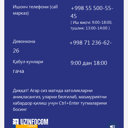
Ишонч телефони (call
+998 55 500-55-
марказ)
45
( Иш вақти: 9:00-18:00,
тушлик: 13:00-14:00 )
Девонхона
+998 71 236-62-
26
Қабул кунлари
9:00 дан 18:00
гача
Диққат! Агар сиз матнда хатоликларни
аниқласангиз, уларни белгилаб, маъмуриятни
хабардор қилиш учун Ctrl+Enter тугмаларини
босинг