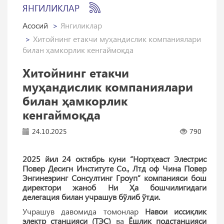
ЯНГИЛИКЛАР
Асосий
Янгиликлар
Хитойнинг етакчи муҳандислик компаниялари
билан ҳамкорлик кенгаймоқда
Хитойнинг етакчи
муҳандислик компаниялари
билан ҳамкорлик
кенгаймоқда
24.10.2025
790
2025 йил 24 октябрь куни “Нортҳеаст Элестрис
Повер Десигн Институте Со., Лтд оф Чина Повер
Энгинеэринг Сонсултинг Гроуп” компанияси бош
директори жаноб Ни Ҳа бошчилигидаги
делегация билан учрашув бўлиб ўтди.
Учрашув давомида томонлар
Навои иссиқлик
электр станцияси (ТЭС)
ва
Ёшлик подстанцияси