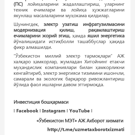
(ПС)
лойиҳаларини жадаллаштириш, уларнинг
техник ечимлари ва лойиҳа ҳужжатларини
якунлаш масалаларини муҳокама қилдилар.
Шунингдек,
электр узатиш инфратузилмасини
модернизация қилиш, рақамлаштириш
ечимларини жорий этиш,
ҳамда
яшил энергетика
йўналишидаги истиқболли ташаббуслар ҳақида
фикр алмашилди.
“Ўзбекистон миллий электр тармоқлари” АЖ
халқаро ҳамкорлар, жумладан Хитойнинг етакчи
муҳандислик компаниялари билан ҳамкорликни
кенгайтириб, электр энергияси тизимини ишончли,
самарали ва экологик барқарор ривожлантириш
йўлида фаол ишларни давом эттирмоқда.
Инвестиция бошқармаси
‖
Facebook
‖
Instagram
‖
YouTube
‖
«Ўзбекистон МЭТ» АЖ Ахборот хизмати
http://t.me/uzmetaxborotxizmati