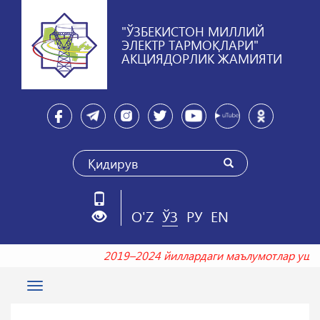
"ЎЗБЕКИСТОН МИЛЛИЙ
ЭЛЕКТР ТАРМОҚЛАРИ"
АКЦИЯДОРЛИК ЖАМИЯТИ
O'Z
ЎЗ
РУ
EN
2019–2024 йиллардаги маълумотлар у
Toggle
navigation