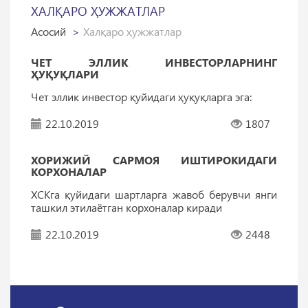
ХАЛҚАРО ҲУЖЖАТЛАР
Асосий
Халқаро ҳужжатлар
ЧЕТ ЭЛЛИК ИНВЕСТОРЛАРНИНГ
ҲУҚУҚЛАРИ
Чет эллик инвестор қуйидаги ҳуқуқларга эга:
22.10.2019
1807
ХОРИЖИЙ САРМОЯ ИШТИРОКИДАГИ
КОРХОНАЛАР
ХСКга қуйидаги шартларга жавоб берувчи янги
ташкил этилаётган корхоналар киради
22.10.2019
2448