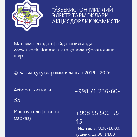
"ЎЗБЕКИСТОН МИЛЛИЙ
ЭЛЕКТР ТАРМОҚЛАРИ"
АКЦИЯДОРЛИК ЖАМИЯТИ
Маълумотлардан фойдаланилганда
www.uzbekistonmet.uz га ҳавола кўрсатилиши
шарт
© Барча ҳуқуқлар ҳимояланган 2019 - 2026
Ахборот хизмати
+998 71 236-60-
35
Ишонч телефони (call
+998 55 500-55-
марказ)
45
( Иш вақти: 9:00-18:00,
тушлик: 13:00-14:00 )