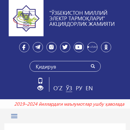
"ЎЗБЕКИСТОН МИЛЛИЙ
ЭЛЕКТР ТАРМОҚЛАРИ"
АКЦИЯДОРЛИК ЖАМИЯТИ
O'Z
ЎЗ
РУ
EN
2019–2024 йиллардаги маълумотлар ушбу ҳаволада
Toggle
navigation