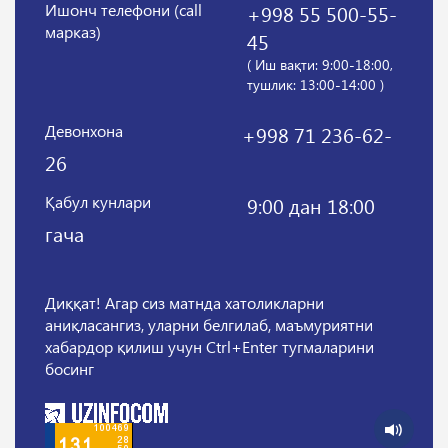
Ишонч телефони (call
+998 55 500-55-
марказ)
45
( Иш вақти: 9:00-18:00,
тушлик: 13:00-14:00 )
Девонхона
+998 71 236-62-
26
Қабул кунлари
9:00 дан 18:00
гача
Диққат! Агар сиз матнда хатоликларни
аниқласангиз, уларни белгилаб, маъмуриятни
хабардор қилиш учун Ctrl+Enter тугмаларини
босинг