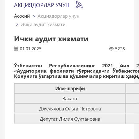
АКЦИЯДОРЛАР УЧУН
Асосий
Акциядорлар учун
Ички аудит хизмати
Ички аудит хизмати
01.01.2025
5228
Ўзбекистон Республикасининг 2021 йил 2
«Аудиторлик фаолияти тўғрисида»ги Ўзбекисто
Қонунига ўзгартиш ва қўшимчалар киритиш ҳақид
Исм-шарифи
Вакант
Джелялова Ольга Петровна
Депутат Лилия Султановна