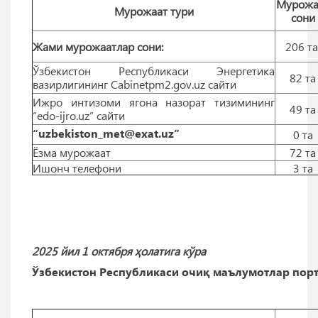
Мурожа
Мурожаат тури
сони
Жами мурожаатлар сони:
206 т
Ўзбекистон Республикаси Энергетика
82 тa
вазирлигининг Cabinetpm2.gov.uz сайти
Ижро интизоми ягона назорат тизимининг
49 тa
“edo-ijro.uz” сайти
“uzbekiston_met@exat.uz”
0 тa
Ёзма мурожаат
72 тa
Ишонч телефони
3 тa
2025 йил 1 октября ҳолатига кўра
Ўзбекистон Республикаси очиқ маълумотлар порт