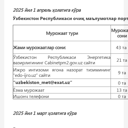
2025 йил 1 апрель ҳолатига кўра
Ўзбекистон Республикаси очиқ маълумотлар порт
Мурожа
Мурожаат тури
сони
Жами мурожаатлар сони:
43 тa
Ўзбекистон Республикаси Энергетика
21 тa
вазирлигининг Cabinetpm2.gov.uz сайти
Ижро интизоми ягона назорат тизимининг
9 тa
“edo-ijro.uz” сайти
“uzbekiston_met@exat.uz”
0 тa
Ёзма мурожаат
13 тa
Ишонч телефони
0 тa
2025 йил 1 март ҳолатига кўра