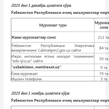
2025 йил 1 декабрь ҳолатига кўра
Ўзбекистон Республикаси очиқ маълумотлар порт
Мурожа
Мурожаат тури
сони
Жами мурожаатлар сони:
211 т
Ўзбекистон Республикаси Энергетика
84 тa
вазирлигининг Cabinetpm2.gov.uz сайти
Ижро интизоми ягона назорат тизимининг
50 тa
“edo-ijro.uz” сайти
“uzbekiston_met@exat.uz”
0 тa
Ёзма мурожаат
74 тa
Ишонч телефони
3 тa
2025 йил 1 ноябрь ҳолатига кўра
Ўзбекистон Республикаси очиқ маълумотлар порт