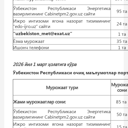
Ўзбекистон Республикаси Энергетика
95 тa
вазирлигининг Cabinetpm2.gov.uz сайти
Ижро интизоми ягона назорат тизимининг
24 тa
“edo-ijro.uz” сайти
“uzbekiston_met@exat.uz”
1 тa
Ёзма мурожаат
35 тa
Ишонч телефони
1 тa
2026 йил 1 март ҳолатига кўра
Ўзбекистон Республикаси очиқ маълумотлар порт
Мурожа
Мурожаат тури
сони
Жами мурожаатлар сони:
85 тa
Ўзбекистон Республикаси Энергетика
50 тa
вазирлигининг Cabinetpm2.gov.uz сайти
Ижро интизоми ягона назорат тизимининг
15 тa