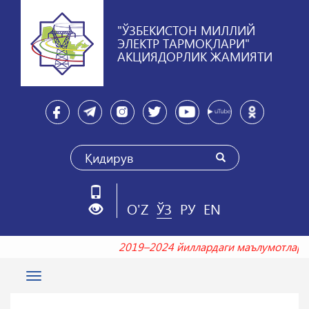
"ЎЗБЕКИСТОН МИЛЛИЙ
ЭЛЕКТР ТАРМОҚЛАРИ"
АКЦИЯДОРЛИК ЖАМИЯТИ
O'Z
ЎЗ
РУ
EN
2019–2024 йиллардаги маълумотл
Toggle
navigation