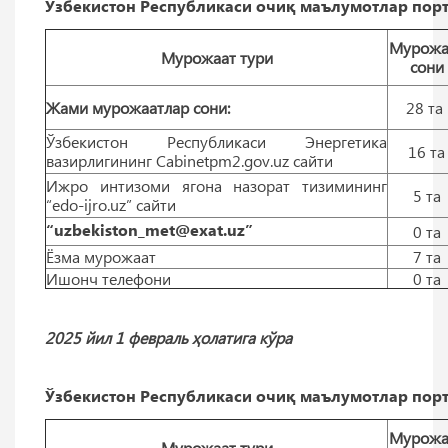
Ўзбекистон Республикаси очиқ маълумотлар порт
Мурожа
Мурожаат тури
сони
Жами мурожаатлар сони:
28 тa
Ўзбекистон Республикаси Энергетика
16 тa
вазирлигининг Cabinetpm2.gov.uz сайти
Ижро интизоми ягона назорат тизимининг
5 тa
“edo-ijro.uz” сайти
“uzbekiston_met@exat.uz”
0 тa
Ёзма мурожаат
7 тa
Ишонч телефони
0 тa
2025 йил 1 февраль ҳолатига кўра
Ўзбекистон Республикаси очиқ маълумотлар порт
Мурожа
Мурожаат тури