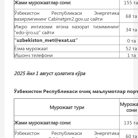
Жами мурожаатлар сони:
155 т
Ўзбекистон Республикаси Энергетика
68 тa
вазирлигининг Cabinetpm2.gov.uz сайти
Ижро интизоми ягона назорат тизимининг
34 тa
“edo-ijro.uz” сайти
“uzbekiston_met@exat.uz”
0 тa
Ёзма мурожаат
52 тa
Ишонч телефони
1 тa
2025 йил 1 август ҳолатига кўра
Ўзбекистон Республикаси очиқ маълумотлар порт
Мурожа
Мурожаат тури
сони
Жами мурожаатлар сони:
135 т
Ўзбекистон Республикаси Энергетика
60 тa