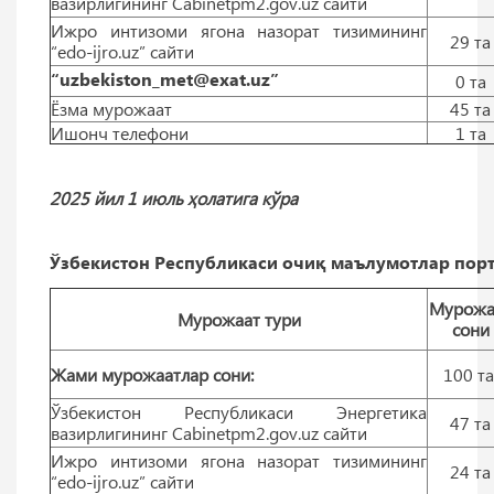
вазирлигининг Cabinetpm2.gov.uz сайти
Ижро интизоми ягона назорат тизимининг
29 тa
“edo-ijro.uz” сайти
“uzbekiston_met@exat.uz”
0 тa
Ёзма мурожаат
45 тa
Ишонч телефони
1 тa
2025 йил 1 июль ҳолатига кўра
Ўзбекистон Республикаси очиқ маълумотлар порт
Мурожа
Мурожаат тури
сони
Жами мурожаатлар сони:
100 т
Ўзбекистон Республикаси Энергетика
47 тa
вазирлигининг Cabinetpm2.gov.uz сайти
Ижро интизоми ягона назорат тизимининг
24 тa
“edo-ijro.uz” сайти