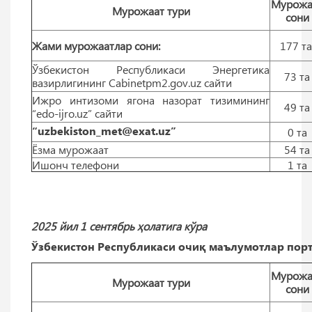
Мурожа
Мурожаат тури
сони
Жами мурожаатлар сони:
177 т
Ўзбекистон Республикаси Энергетика
73 тa
вазирлигининг Cabinetpm2.gov.uz сайти
Ижро интизоми ягона назорат тизимининг
49 тa
“edo-ijro.uz” сайти
“uzbekiston_met@exat.uz”
0 тa
Ёзма мурожаат
54 тa
Ишонч телефони
1 тa
2025 йил 1 сентябрь ҳолатига кўра
Ўзбекистон Республикаси очиқ маълумотлар порт
Мурожа
Мурожаат тури
сони