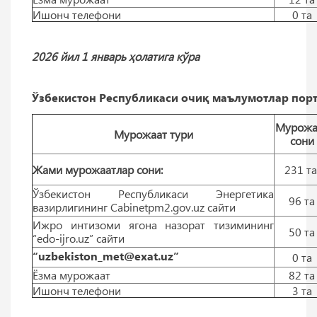
Ишонч телефони
0 тa
2026 йил 1 январь ҳолатига кўра
Ўзбекистон Республикаси очиқ маълумотлар порт
Мурожа
Мурожаат тури
сони
Жами мурожаатлар сони:
231 т
Ўзбекистон Республикаси Энергетика
96 тa
вазирлигининг Cabinetpm2.gov.uz сайти
Ижро интизоми ягона назорат тизимининг
50 тa
“edo-ijro.uz” сайти
“uzbekiston_met@exat.uz”
0 тa
Ёзма мурожаат
82 тa
Ишонч телефони
3 тa