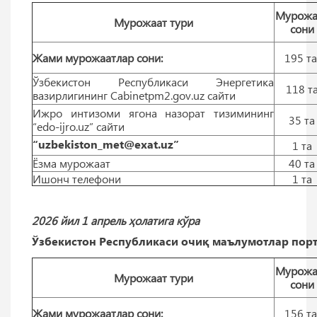
Мурожа
Мурожаат тури
сони
Жами мурожаатлар сони:
195 т
Ўзбекистон Республикаси Энергетика
118 т
вазирлигининг Cabinetpm2.gov.uz сайти
Ижро интизоми ягона назорат тизимининг
35 тa
“edo-ijro.uz” сайти
“uzbekiston_met@exat.uz”
1 тa
Ёзма мурожаат
40 тa
Ишонч телефони
1 тa
2026 йил 1 апрель ҳолатига кўра
Ўзбекистон Республикаси очиқ маълумотлар порт
Мурожа
Мурожаат тури
сони
Жами мурожаатлар сони:
156 т