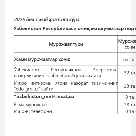
2025 йил 1 май ҳолатига кўра
Ўзбекистон Республикаси очиқ маълумотлар порт
Мурожа
Мурожаат тури
сони
Жами мурожаатлар сони:
63 тa
Ўзбекистон Республикаси Энергетика
32 тa
вазирлигининг Cabinetpm2.gov.uz сайти
Ижро интизоми ягона назорат тизимининг
13 тa
“edo-ijro.uz” сайти
“uzbekiston_met@exat.uz”
0 тa
Ёзма мурожаат
18 тa
Ишонч телефони
0 тa