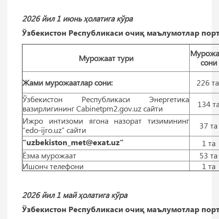
2026 йил 1 июнь ҳолатига кўра
Ўзбекистон Республикаси очиқ маълумотлар порт
Мурожа
Мурожаат тури
сони
Жами мурожаатлар сони:
226 т
Ўзбекистон Республикаси Энергетика
134 т
вазирлигининг Cabinetpm2.gov.uz сайти
Ижро интизоми ягона назорат тизимининг
37 тa
“edo-ijro.uz” сайти
“uzbekiston_met@exat.uz”
1 тa
Ёзма мурожаат
53 тa
Ишонч телефони
1 тa
2026 йил 1 май ҳолатига кўра
Ўзбекистон Республикаси очиқ маълумотлар порт