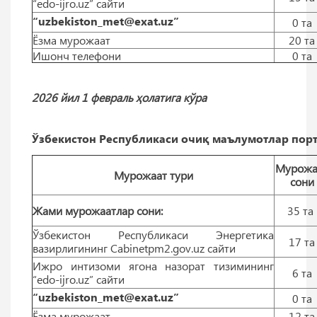
“edo-ijro.uz” сайти
“uzbekiston_met@exat.uz”
0 тa
Ёзма мурожаат
20 тa
Ишонч телефони
0 тa
2026 йил 1 февраль ҳолатига кўра
Ўзбекистон Республикаси очиқ маълумотлар порт
Мурожа
Мурожаат тури
сони
Жами мурожаатлар сони:
35 тa
Ўзбекистон Республикаси Энергетика
17 тa
вазирлигининг Cabinetpm2.gov.uz сайти
Ижро интизоми ягона назорат тизимининг
6 тa
“edo-ijro.uz” сайти
“uzbekiston_met@exat.uz”
0 тa
Ёзма мурожаат
12 тa