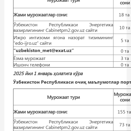
сони
Жами мурожаатлар сони:
18 тa
Ўзбекистон Республикаси Энергетика
10 тa
вазирлигининг Cabinetpm2.gov.uz сайти
Ижро интизоми ягона назорат тизимининг
5 тa
“edo-ijro.uz” сайти
“uzbekiston_met@exat.uz”
0 тa
Ёзма мурожаат
3 тa
Ишонч телефони
0 тa
2025 йил 1 январь ҳолатига кўра
Ўзбекистон Республикаси очиқ маълумотлар порт
Мурожа
Мурожаат тури
сони
Жами мурожаатлар сони:
155 т
Ўзбекистон Республикаси Энергетика
73 тa
вазирлигининг Cabinetpm2.gov.uz сайти