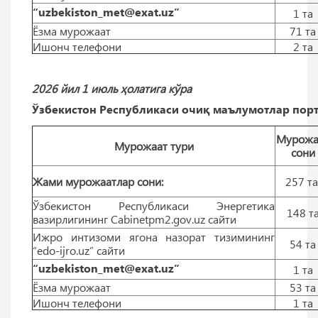
“uzbekiston_met@exat.uz”
1 тa
Ёзма мурожаат
71 тa
Ишонч телефони
2 тa
2026 йил 1 июль ҳолатига кўра
Ўзбекистон Республикаси очиқ маълумотлар порт
Мурожа
Мурожаат тури
сони
Жами мурожаатлар сони:
257 т
Ўзбекистон Республикаси Энергетика
148 т
вазирлигининг Cabinetpm2.gov.uz сайти
Ижро интизоми ягона назорат тизимининг
54 тa
“edo-ijro.uz” сайти
“uzbekiston_met@exat.uz”
1 тa
Ёзма мурожаат
53 тa
Ишонч телефони
1 тa