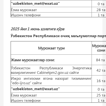
“uzbekiston_met@exat.uz”
0 тa
Ёзма мурожаат
28 тa
Ишонч телефони
1 тa
2025 йил 1 июнь ҳолатига кўра
Ўзбекистон Республикаси очиқ маълумотлар порт
Мурожа
Мурожаат тури
сони
Жами мурожаатлар сони:
84 тa
Ўзбекистон Республикаси Энергетика
42 тa
вазирлигининг Cabinetpm2.gov.uz сайти
Ижро интизоми ягона назорат тизимининг
16 тa
“edo-ijro.uz” сайти
“uzbekiston_met@exat.uz”
0 тa
Ёзма мурожаат
25 тa
Ишонч телефони
1 тa