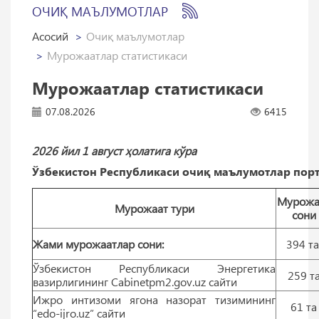
ОЧИҚ МАЪЛУМОТЛАР
Асосий
Очиқ маълумотлар
Мурожаатлар статистикаси
Мурожаатлар статистикаси
07.08.2026
6415
2026 йил 1 август ҳолатига кўра
Ўзбекистон Республикаси очиқ маълумотлар порт
Мурожа
Мурожаат тури
сони
Жами мурожаатлар сони:
394 т
Ўзбекистон Республикаси Энергетика
259 т
вазирлигининг Cabinetpm2.gov.uz сайти
Ижро интизоми ягона назорат тизимининг
61 тa
“edo-ijro.uz” сайти