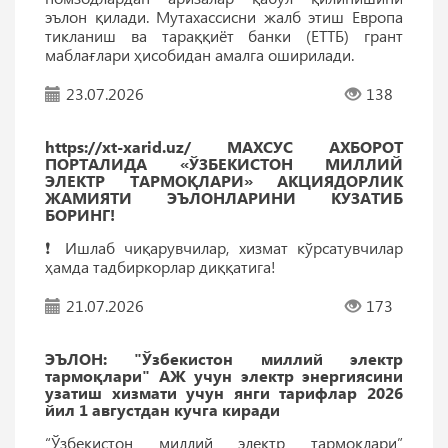
эълон қилади. Мутахассисни жалб этиш Европа
тикланиш ва тараққиёт банки (ЕТТБ) грант
маблағлари ҳисобидан амалга оширилади.
23.07.2026
138
https://xt-xarid.uz/ МАХСУС АХБОРОТ
ПОРТАЛИДА «ЎЗБЕКИСТОН МИЛЛИЙ
ЭЛЕКТР ТАРМОҚЛАРИ» АКЦИЯДОРЛИК
ЖАМИЯТИ ЭЪЛОНЛАРИНИ КУЗАТИБ
БОРИНГ!
❗️ Ишлаб чиқарувчилар, хизмат кўрсатувчилар
ҳамда тадбиркорлар диққатига!
21.07.2026
173
ЭЪЛОН: "Ўзбекистон миллий электр
тармоқлари" АЖ учун электр энергиясини
узатиш хизмати учун янги тарифлар 2026
йил 1 августдан кучга киради
“Ўзбекистон миллий электр тармоқлари”