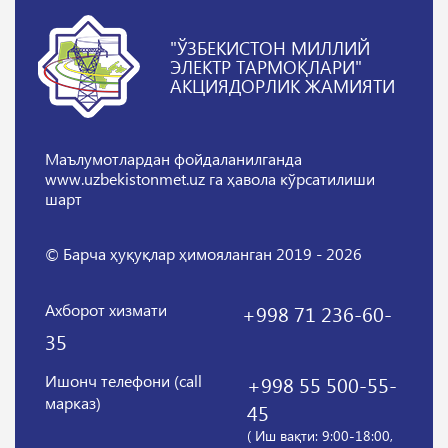
"ЎЗБЕКИСТОН МИЛЛИЙ
ЭЛЕКТР ТАРМОҚЛАРИ"
АКЦИЯДОРЛИК ЖАМИЯТИ
Маълумотлардан фойдаланилганда
www.uzbekistonmet.uz га ҳавола кўрсатилиши
шарт
© Барча ҳуқуқлар ҳимояланган 2019 - 2026
Ахборот хизмати
+998 71 236-60-
35
Ишонч телефони (call
+998 55 500-55-
марказ)
45
( Иш вақти: 9:00-18:00,