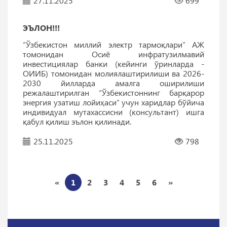
27.11.2025
699
ЭЪЛОН!!!
“Ўзбекистон миллий электр тармоқлари” АЖ
томонидан Осиё инфратузилмавий
инвестициялар банки (кейинги ўринларда -
ОИИБ) томонидан молиялаштирилиши ва 2026-
2030 йилларда амалга оширилиши
режалаштирилган “Ўзбекистоннинг барқарор
энергия узатиш лойиҳаси” учун харидлар бўйича
индивидуал мутахассисни (консультант) ишга
қабул қилиш эълон қилинади.
25.11.2025
798
«
1
2
3
4
5
6
»