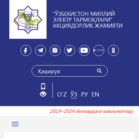
"ЎЗБЕКИСТОН МИЛЛИЙ
ЭЛЕКТР ТАРМОҚЛАРИ"
АКЦИЯДОРЛИК ЖАМИЯТИ
O'Z
ЎЗ
РУ
EN
2019–2024 йиллардаги маълумотлар
Toggle
navigation