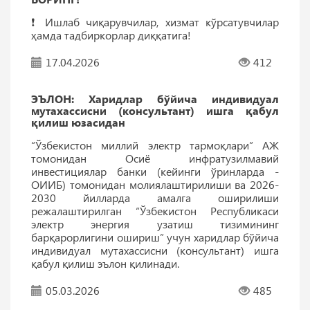
❗️ Ишлаб чиқарувчилар, хизмат кўрсатувчилар
ҳамда тадбиркорлар диққатига!
17.04.2026
412
ЭЪЛОН: Харидлар бўйича индивидуал
мутахассисни (консультант) ишга қабул
қилиш юзасидан
“Ўзбекистон миллий электр тармоқлари” АЖ
томонидан Осиё инфратузилмавий
инвестициялар банки (кейинги ўринларда -
ОИИБ) томонидан молиялаштирилиши ва 2026-
2030 йилларда амалга оширилиши
режалаштирилган “Ўзбекистон Республикаси
электр энергия узатиш тизимининг
барқарорлигини ошириш” учун харидлар бўйича
индивидуал мутахассисни (консультант) ишга
қабул қилиш эълон қилинади.
05.03.2026
485