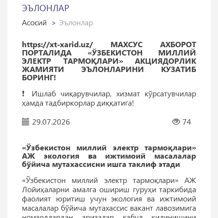
ЭЪЛОНЛАР
Асосий
Эълонлар
https://xt-xarid.uz/ МАХСУС АХБОРОТ
ПОРТАЛИДА «ЎЗБЕКИСТОН МИЛЛИЙ
ЭЛЕКТР ТАРМОҚЛАРИ» АКЦИЯДОРЛИК
ЖАМИЯТИ ЭЪЛОНЛАРИНИ КУЗАТИБ
БОРИНГ!
❗️ Ишлаб чиқарувчилар, хизмат кўрсатувчилар
ҳамда тадбиркорлар диққатига!
29.07.2026
74
«Ўзбекистон миллий электр тармоқлари»
АЖ экология ва ижтимоий масалалар
бўйича мутахассисни ишга таклиф этади
«Ўзбекистон миллий электр тармоқлари» АЖ
Лойиҳаларни амалга ошириш гуруҳи таркибида
фаолият юритиш учун экология ва ижтимоий
масалалар бўйича мутахассис вакант лавозимига
номзодлардан аризалар қабул қилинишини