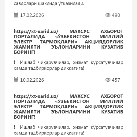
савдолари шаклида ўтказилади.
17.02.2026
490
https://xt-xarid.uz/ МАХСУС АХБОРОТ
ПОРТАЛИДА «ЎЗБЕКИСТОН МИЛЛИЙ
ЭЛЕКТР ТАРМОҚЛАРИ» АКЦИЯДОРЛИК
ЖАМИЯТИ ЭЪЛОНЛАРИНИ КУЗАТИБ
БОРИНГ!
❗️ Ишлаб чиқарувчилар, хизмат кўрсатувчилар
ҳамда тадбиркорлар диққатига!
10.02.2026
457
https://xt-xarid.uz/ МАХСУС АХБОРОТ
ПОРТАЛИДА «ЎЗБЕКИСТОН МИЛЛИЙ
ЭЛЕКТР ТАРМОҚЛАРИ» АКЦИЯДОРЛИК
ЖАМИЯТИ ЭЪЛОНЛАРИНИ КУЗАТИБ
БОРИНГ!
❗️ Ишлаб чиқарувчилар, хизмат кўрсатувчилар
ҳамда тадбиркорлар диққатига!