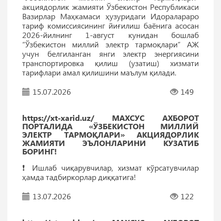
акциядорлик жамияти Ўзбекистон Республикаси
Вазирлар Маҳкамаси ҳузуридаги Идоралараро
тариф комиссиясининг йиғилиш баёнига асосан
2026-йилнинг 1-август кунидан бошлаб
“Ўзбекистон миллий электр тармоқлари” АЖ
учун белгиланган янги электр энергиясини
транспортировка қилиш (узатиш) хизмати
тарифлари амал қилишини маълум қилади.
15.07.2026
149
https://xt-xarid.uz/ МАХСУС АХБОРОТ
ПОРТАЛИДА «ЎЗБЕКИСТОН МИЛЛИЙ
ЭЛЕКТР ТАРМОҚЛАРИ» АКЦИЯДОРЛИК
ЖАМИЯТИ ЭЪЛОНЛАРИНИ КУЗАТИБ
БОРИНГ!
❗️ Ишлаб чиқарувчилар, хизмат кўрсатувчилар
ҳамда тадбиркорлар диққатига!
13.07.2026
122