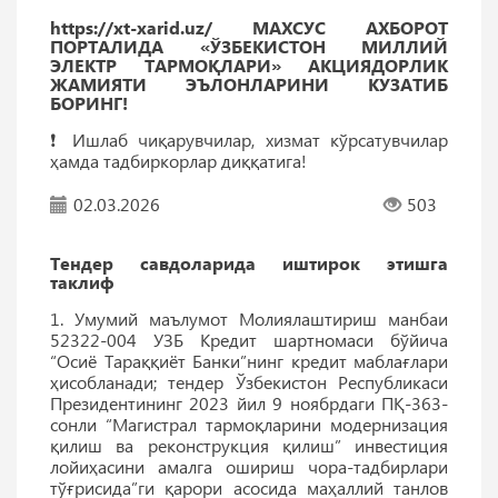
https://xt-xarid.uz/ МАХСУС АХБОРОТ
ПОРТАЛИДА «ЎЗБЕКИСТОН МИЛЛИЙ
ЭЛЕКТР ТАРМОҚЛАРИ» АКЦИЯДОРЛИК
ЖАМИЯТИ ЭЪЛОНЛАРИНИ КУЗАТИБ
БОРИНГ!
❗️ Ишлаб чиқарувчилар, хизмат кўрсатувчилар
ҳамда тадбиркорлар диққатига!
02.03.2026
503
Тендер савдоларида иштирок этишга
таклиф
1. Умумий маълумот Молиялаштириш манбаи
52322-004 УЗБ Кредит шартномаси бўйича
“Осиё Тараққиёт Банки”нинг кредит маблағлари
ҳисобланади; тендер Ўзбекистон Республикаси
Президентининг 2023 йил 9 ноябрдаги ПҚ-363-
сонли “Магистрал тармоқларини модернизация
қилиш ва реконструкция қилиш” инвестиция
лойиҳасини амалга ошириш чора-тадбирлари
тўғрисида”ги қарори асосида маҳаллий танлов