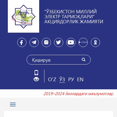
"ЎЗБЕКИСТОН МИЛЛИЙ
ЭЛЕКТР ТАРМОҚЛАРИ"
АКЦИЯДОРЛИК ЖАМИЯТИ
O'Z
ЎЗ
РУ
EN
2019–2024 йиллардаги маълумотлар
Toggle
navigation