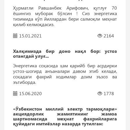
Ҳурматли Равшанбек Арифович, қутлуғ 70
ёшингиз муборак бўлсин ! Сиз энергетика
тизимида кўп йиллардан бери салмоқли меҳнат
қилиб келмоқдасиз.
15.01.2021
2164
Халқимизда бир доно нақл бор: устоз
отангдай улуғ...
Энергетика соҳасида ҳам қарийб бир асрдирки
устоз-шогирд анъаналари давом этиб келади,
соҳадаги фахрий ходимлар доим эъзоз ва
эътиборда.
15.06.2020
1778
«Ўзбекистон миллий электр тармоқлари»
акциядорлик жамиятининг жамоа
шартномасида меҳнат фахрийларига
қуйидаги имтиёзлар назарда тутилган: