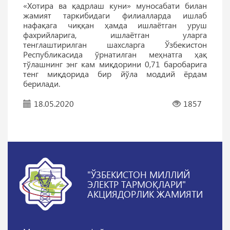
«Хотира ва қадрлаш куни» муносабати билан
жамият таркибидаги филиалларда ишлаб
нафақага чиққан ҳамда ишлаётган уруш
фахрийларига, ишлаётган уларга
тенглаштирилган шахсларга Ўзбекистон
Республикасида ўрнатилган меҳнатга ҳақ
тўлашнинг энг кам миқдорини 0,71 баробарига
тенг миқдорида бир йўла моддий ёрдам
берилади.
18.05.2020
1857
"ЎЗБЕКИСТОН МИЛЛИЙ
ЭЛЕКТР ТАРМОҚЛАРИ"
АКЦИЯДОРЛИК ЖАМИЯТИ