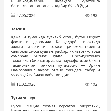
ишчи-ходимларни нафақага кузатишга
бағишланган тантанали тадбир бўлиб ўтди.
27.05.2026
198
Таъзия
Қамаши туманида туғилиб ўсган, бутун меҳнат
фаолияти давомида Қашқадарё вилоятида
электр энергияси соҳаси ривожлантиришга
салмоқли ҳисса қўшган, раҳбарлик лавозимларда
самарали хизмат қилган, Президентимиз
томонидан бир қатор давлат мукофотлари билан
тақдирланган таниқли мутахассис — Эркин
Намозовнинг вафот этгани ҳақидаги хабарни
чуқур қайғу билан қабул қилдик.
11.02.2026
402
Туғилган кун
Бугун “МДҲда хизмат кўрсатган энергетик”,
Қозоғистон электр энергетика ассоциациясининг