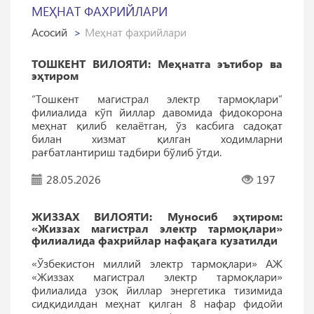
МЕҲНАТ ФАХРИЙЛАРИ
Асосий
Меҳнат фахрийлари
ТОШКEНТ ВИЛОЯТИ: Меҳнатга эътибор ва
эҳтиром
“Тошкент магистрал электр тармоқлари”
филиалида кўп йиллар давомида фидокорона
меҳнат қилиб келаётган, ўз касбига садоқат
билан хизмат қилган ходимларни
рағбатлантириш тадбири бўлиб ўтди.
28.05.2026
197
ЖИЗЗАХ ВИЛОЯТИ: Муносиб эҳтиром:
«Жиззах магистрал электр тармоқлари»
филиалида фахрийлар нафақага кузатилди
«Ўзбекистон миллий электр тармоқлари» АЖ
«Жиззах магистрал электр тармоқлари»
филиалида узоқ йиллар энергетика тизимида
сидқидилдан меҳнат қилган 8 нафар фидойи