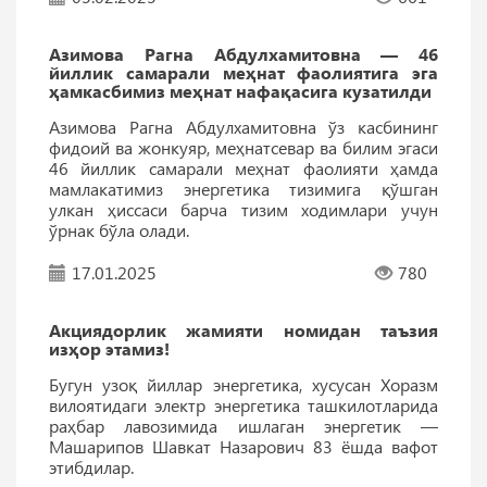
Азимова Рагна Абдулхамитовна — 46
йиллик самарали меҳнат фаолиятига эга
ҳамкасбимиз меҳнат нафақасига кузатилди
Азимова Рагна Абдулхамитовна ўз касбининг
фидоий ва жонкуяр, меҳнатсевар ва билим эгаси
46 йиллик самарали меҳнат фаолияти ҳамда
мамлакатимиз энергетика тизимига қўшган
улкан ҳиссаси барча тизим ходимлари учун
ўрнак бўла олади.
17.01.2025
780
Акциядорлик жамияти номидан таъзия
изҳор этамиз!
Бугун узоқ йиллар энергетика, хусусан Хоразм
вилоятидаги электр энергетика ташкилотларида
раҳбар лавозимида ишлаган энергетик —
Машарипов Шавкат Назарович 83 ёшда вафот
этибдилар.