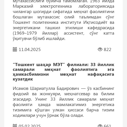
мутахассислиги бўйича тамомлаган. 1963 йилда
Марказий электротехника лабораториясида
чилангар шогирди сифатида меҳнат фаолиятини
бошлаган мутахассис олий таълимдан сўнг
Тошкент политехника институти Иқтисодиёт ва
энергетикани ташкил этилиши кафедрасида
(1969–1979 йиллар) ассистент, сўнг катта
ўқитувчи бўлиб ишлайди.
11.04.2025
822
“Тошкент шаҳар МЭТ” филиали: 33 йиллик
самарали меҳнат фаолиятига эга
ҳамкасбимизни меҳнат нафақасига
кузатдик
Исамов Шариатулла Бадирович — ўз касбининг
фидоий ва жонкуяри, меҳнатсевар ва билим
эгасидир. Унинг 33 йиллик самарали меҳнат
фаолияти ҳамда мамлакатимиз энергетика
тизимига қўшган улкан ҳиссаси барча тизим
ходимлари учун ўрнак бўла олади.
05.02.2025
661