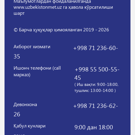
Маълумотлардан фойдаланилганда
www.uzbekistonmet.uz га ҳавола кўрсатилиши
шарт
© Барча ҳуқуқлар ҳимояланган 2019 - 2026
Ахборот хизмати
+998 71 236-60-
35
Ишонч телефони (call
+998 55 500-55-
марказ)
45
( Иш вақти: 9:00-18:00,
тушлик: 13:00-14:00 )
Девонхона
+998 71 236-62-
26
Қабул кунлари
9:00 дан 18:00