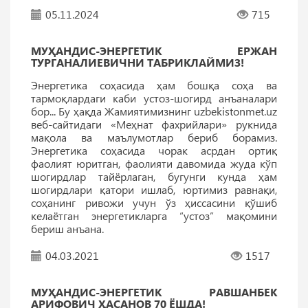
05.11.2024
715
МУҲАНДИС-ЭНЕРГЕТИК ЕРЖАН
ТУРГАНАЛИЕВИЧНИ ТАБРИКЛАЙМИЗ!
Энергетика соҳасида ҳам бошқа соҳа ва
тармоқлардаги каби устоз-шогирд анъаналари
бор... Бу ҳақда Жамиятимизнинг uzbekistonmet.uz
веб-сайтидаги «Меҳнат фахрийлари» рукнида
мақола ва маълумотлар бериб борамиз.
Энергетика соҳасида чорак асрдан ортиқ
фаолият юритган, фаолияти давомида жуда кўп
шогирдлар тайёрлаган, бугунги кунда ҳам
шогирдлари қатори ишлаб, юртимиз равнақи,
соҳанинг ривожи учун ўз ҳиссасини қўшиб
келаётган энергетикларга “устоз” мақомини
бериш анъана.
04.03.2021
1517
МУҲАНДИС-ЭНЕРГЕТИК РАВШАНБЕК
АРИФОВИЧ ҲАСАНОВ 70 ЁШДА!