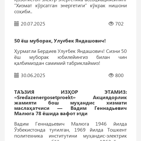
“Хизмат кўрсатган энергетиги” кўкрак нишони
соҳиби..
20.07.2025
702
50 ёш муборак, Улуғбек Яндашович!
Ҳурматли Бердиев Улуғбек Яндашович! Сизни 50
ёш муборак юбилейингиз билан чин
қалбимиздан самимий табриклаймиз!
30.06.2025
800
ТАЪЗИЯ ИЗҲОР ЭТАМИЗ:
«Sredazenergosetproekt» Акциядорлик
жамияти бош муҳандис хизмати
маслаҳатчиси — Вадим Геннадьевич
Малюга 78 ёшида вафот этди
Вадим Геннадьевич Малюга 1946 йилда
Ўзбекистонда туғилган, 1969 йилда Тошкент
политехника институтини муҳандис-электрик