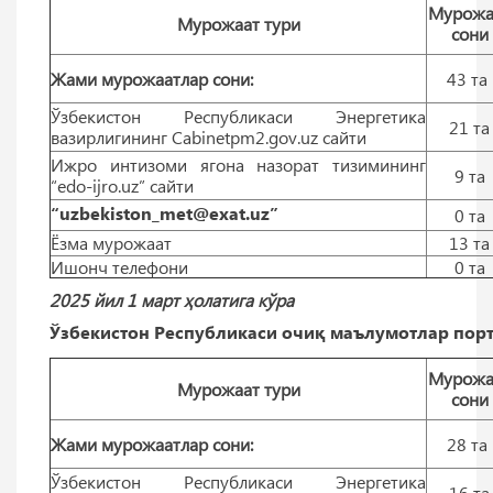
Мурожа
Мурожаат тури
сони
Жами мурожаатлар сони:
43 тa
Ўзбекистон Республикаси Энергетика
21 тa
вазирлигининг Cabinetpm2.gov.uz сайти
Ижро интизоми ягона назорат тизимининг
9 тa
“edo-ijro.uz” сайти
“uzbekiston_met@exat.uz”
0 тa
Ёзма мурожаат
13 тa
Ишонч телефони
0 тa
2025 йил 1 март ҳолатига кўра
Ўзбекистон Республикаси очиқ маълумотлар порт
Мурожа
Мурожаат тури
сони
Жами мурожаатлар сони:
28 тa
Ўзбекистон Республикаси Энергетика
16 тa