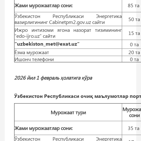
Жами мурожаатлар сони:
85 тa
Ўзбекистон Республикаси Энергетика
50 тa
вазирлигининг Cabinetpm2.gov.uz сайти
Ижро интизоми ягона назорат тизимининг
15 тa
“edo-ijro.uz” сайти
“uzbekiston_met@exat.uz”
0 тa
Ёзма мурожаат
20 тa
Ишонч телефони
0 тa
2026 йил 1 февраль ҳолатига кўра
Ўзбекистон Республикаси очиқ маълумотлар порт
Мурожа
Мурожаат тури
сони
Жами мурожаатлар сони:
35 тa
Ўзбекистон Республикаси Энергетика