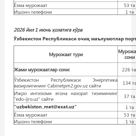
Ёзма мурожаат
53 тa
Ишонч телефони
1 тa
2026 йил 1 июнь ҳолатига кўра
Ўзбекистон Республикаси очиқ маълумотлар порт
Мурожа
Мурожаат тури
сони
Жами мурожаатлар сони:
226 т
Ўзбекистон Республикаси Энергетика
134 т
вазирлигининг Cabinetpm2.gov.uz сайти
Ижро интизоми ягона назорат тизимининг
37 тa
“edo-ijro.uz” сайти
“uzbekiston_met@exat.uz”
1 тa
Ёзма мурожаат
53 тa
Ишонч телефони
1 тa