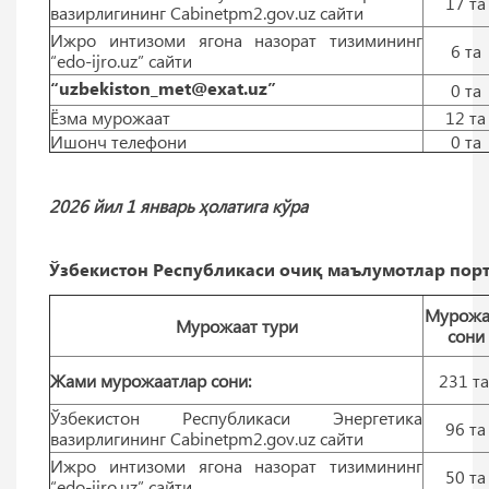
17 тa
вазирлигининг Cabinetpm2.gov.uz сайти
Ижро интизоми ягона назорат тизимининг
6 тa
“edo-ijro.uz” сайти
“uzbekiston_met@exat.uz”
0 тa
Ёзма мурожаат
12 тa
Ишонч телефони
0 тa
2026 йил 1 январь ҳолатига кўра
Ўзбекистон Республикаси очиқ маълумотлар порт
Мурожа
Мурожаат тури
сони
Жами мурожаатлар сони:
231 т
Ўзбекистон Республикаси Энергетика
96 тa
вазирлигининг Cabinetpm2.gov.uz сайти
Ижро интизоми ягона назорат тизимининг
50 тa
“edo-ijro.uz” сайти