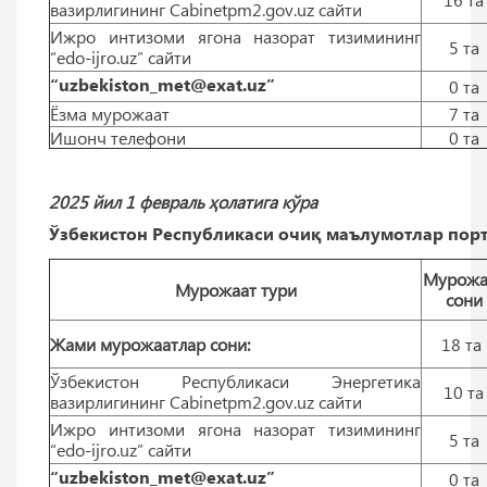
вазирлигининг Cabinetpm2.gov.uz сайти
Ижро интизоми ягона назорат тизимининг
5 тa
“edo-ijro.uz” сайти
“uzbekiston_met@exat.uz”
0 тa
Ёзма мурожаат
7 тa
Ишонч телефони
0 тa
2025 йил 1 февраль ҳолатига кўра
Ўзбекистон Республикаси очиқ маълумотлар порт
Мурожа
Мурожаат тури
сони
Жами мурожаатлар сони:
18 тa
Ўзбекистон Республикаси Энергетика
10 тa
вазирлигининг Cabinetpm2.gov.uz сайти
Ижро интизоми ягона назорат тизимининг
5 тa
“edo-ijro.uz” сайти
“uzbekiston_met@exat.uz”
0 тa