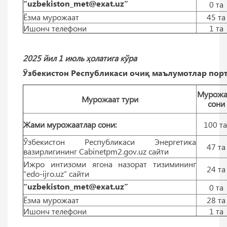
“uzbekiston_met@exat.uz”
0 тa
Ёзма мурожаат
45 тa
Ишонч телефони
1 тa
2025 йил 1 июль ҳолатига кўра
Ўзбекистон Республикаси очиқ маълумотлар порт
Мурожа
Мурожаат тури
сони
Жами мурожаатлар сони:
100 т
Ўзбекистон Республикаси Энергетика
47 тa
вазирлигининг Cabinetpm2.gov.uz сайти
Ижро интизоми ягона назорат тизимининг
24 тa
“edo-ijro.uz” сайти
“uzbekiston_met@exat.uz”
0 тa
Ёзма мурожаат
28 тa
Ишонч телефони
1 тa