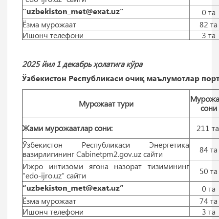
“uzbekiston_met@exat.uz”
0 тa
Ёзма мурожаат
82 тa
Ишонч телефони
3 тa
2025 йил 1 декабрь ҳолатига кўра
Ўзбекистон Республикаси очиқ маълумотлар порт
Мурожа
Мурожаат тури
сони
Жами мурожаатлар сони:
211 т
Ўзбекистон Республикаси Энергетика
84 тa
вазирлигининг Cabinetpm2.gov.uz сайти
Ижро интизоми ягона назорат тизимининг
50 тa
“edo-ijro.uz” сайти
“uzbekiston_met@exat.uz”
0 тa
Ёзма мурожаат
74 тa
Ишонч телефони
3 тa