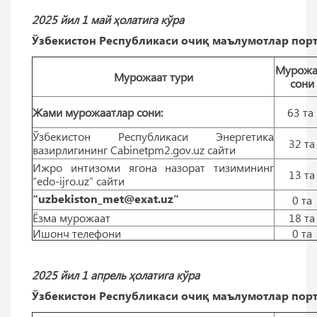
2025 йил 1 май ҳолатига кўра
Ўзбекистон Республикаси очиқ маълумотлар порт
Мурожа
Мурожаат тури
сони
Жами мурожаатлар сони:
63 тa
Ўзбекистон Республикаси Энергетика
32 тa
вазирлигининг Cabinetpm2.gov.uz сайти
Ижро интизоми ягона назорат тизимининг
13 тa
“edo-ijro.uz” сайти
“uzbekiston_met@exat.uz”
0 тa
Ёзма мурожаат
18 тa
Ишонч телефони
0 тa
2025 йил 1 апрель ҳолатига кўра
Ўзбекистон Республикаси очиқ маълумотлар порт