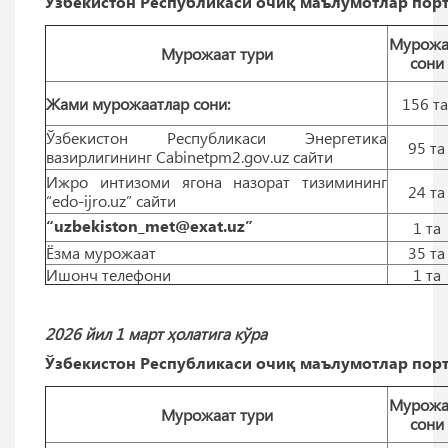
Ўзбекистон Республикаси очиқ маълумотлар порт
Мурожа
Мурожаат тури
сони
Жами мурожаатлар сони:
156 т
Ўзбекистон Республикаси Энергетика
95 тa
вазирлигининг Cabinetpm2.gov.uz сайти
Ижро интизоми ягона назорат тизимининг
24 тa
“edo-ijro.uz” сайти
“uzbekiston_met@exat.uz”
1 тa
Ёзма мурожаат
35 тa
Ишонч телефони
1 тa
2026 йил 1 март ҳолатига кўра
Ўзбекистон Республикаси очиқ маълумотлар порт
Мурожа
Мурожаат тури
сони