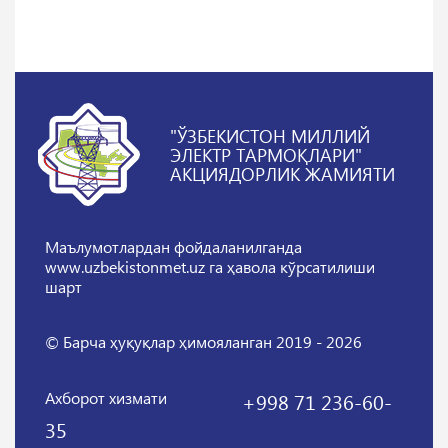
"ЎЗБЕКИСТОН МИЛЛИЙ
ЭЛЕКТР ТАРМОҚЛАРИ"
АКЦИЯДОРЛИК ЖАМИЯТИ
Маълумотлардан фойдаланилганда
www.uzbekistonmet.uz га ҳавола кўрсатилиши
шарт
© Барча ҳуқуқлар ҳимояланган 2019 - 2026
Ахборот хизмати
+998 71 236-60-
35