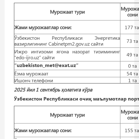
Мурожа
Мурожаат тури
сони
Жами мурожаатлар сони:
177 т
Ўзбекистон Республикаси Энергетика
73 тa
вазирлигининг Cabinetpm2.gov.uz сайти
Ижро интизоми ягона назорат тизимининг
49 тa
“edo-ijro.uz” сайти
“uzbekiston_met@exat.uz”
0 тa
Ёзма мурожаат
54 тa
Ишонч телефони
1 тa
2025 йил 1 сентябрь ҳолатига кўра
Ўзбекистон Республикаси очиқ маълумотлар порт
Мурожа
Мурожаат тури
сони
Жами мурожаатлар сони:
155 т