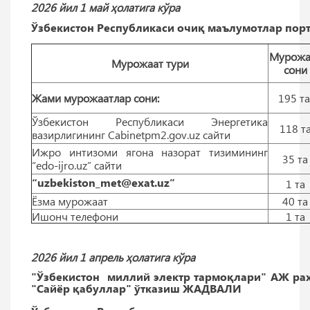
2026 йил 1 май ҳолатига кўра
Ўзбекистон Республикаси очиқ маълумотлар порт
Мурожа
Мурожаат тури
сони
Жами мурожаатлар сони:
195 т
Ўзбекистон Республикаси Энергетика
118 т
вазирлигининг Cabinetpm2.gov.uz сайти
Ижро интизоми ягона назорат тизимининг
35 тa
“edo-ijro.uz” сайти
“uzbekiston_met@exat.uz”
1 тa
Ёзма мурожаат
40 тa
Ишонч телефони
1 тa
2026 йил 1 апрель ҳолатига кўра
"Ўзбекистон миллий электр тармоқлари" АЖ ра
"Сайёр қабуллар" ўтказиш ЖАДВАЛИ