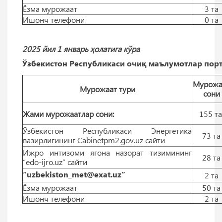
Ёзма мурожаат
3 тa
Ишонч телефони
0 тa
2025 йил 1 январь ҳолатига кўра
Ўзбекистон Республикаси очиқ маълумотлар порт
Мурожа
Мурожаат тури
сони
Жами мурожаатлар сони:
155 т
Ўзбекистон Республикаси Энергетика
73 тa
вазирлигининг Cabinetpm2.gov.uz сайти
Ижро интизоми ягона назорат тизимининг
28 тa
“edo-ijro.uz” сайти
“uzbekiston_met@exat.uz”
2 тa
Ёзма мурожаат
50 тa
Ишонч телефони
2 тa