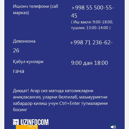
Ишонч телефони (call
+998 55 500-55-
марказ)
45
( Иш вақти: 9:00-18:00,
тушлик: 13:00-14:00 )
Девонхона
+998 71 236-62-
26
Қабул кунлари
9:00 дан 18:00
гача
Диққат! Агар сиз матнда хатоликларни
аниқласангиз, уларни белгилаб, маъмуриятни
хабардор қилиш учун Ctrl+Enter тугмаларини
босинг