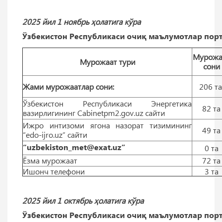
2025 йил 1 ноябрь ҳолатига кўра
Ўзбекистон Республикаси очиқ маълумотлар порт
Мурожа
Мурожаат тури
сони
Жами мурожаатлар сони:
206 т
Ўзбекистон Республикаси Энергетика
82 тa
вазирлигининг Cabinetpm2.gov.uz сайти
Ижро интизоми ягона назорат тизимининг
49 тa
“edo-ijro.uz” сайти
“uzbekiston_met@exat.uz”
0 тa
Ёзма мурожаат
72 тa
Ишонч телефони
3 тa
2025 йил 1 октябрь ҳолатига кўра
Ўзбекистон Республикаси очиқ маълумотлар порт