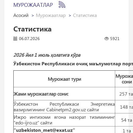
МУРОЖААТЛАР
Асосий
Мурожаатлар
Статистика
Статистика
06.07.2026
5921
2026 йил 1 июль ҳолатига кўра
Ўзбекистон Республикаси очиқ маълумотлар порт
Мурожа
Мурожаат тури
сони
Жами мурожаатлар сони:
257 т
Ўзбекистон Республикаси Энергетика
148 т
вазирлигининг Cabinetpm2.gov.uz сайти
Ижро интизоми ягона назорат тизимининг
54 тa
“edo-ijro.uz” сайти
“uzbekiston_met@exat.uz”
1 тa