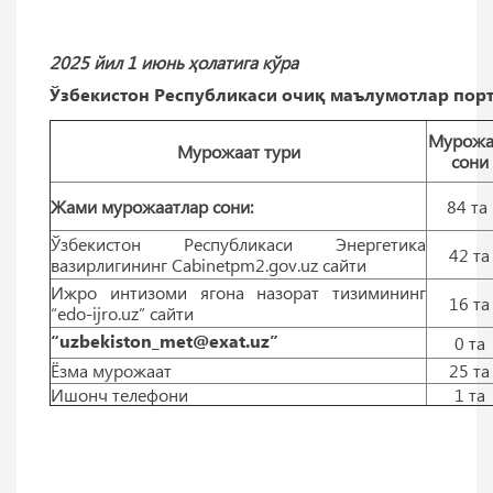
2025 йил 1 июнь ҳолатига кўра
Ўзбекистон Республикаси очиқ маълумотлар порт
Мурожа
Мурожаат тури
сони
Жами мурожаатлар сони:
84 тa
Ўзбекистон Республикаси Энергетика
42 тa
вазирлигининг Cabinetpm2.gov.uz сайти
Ижро интизоми ягона назорат тизимининг
16 тa
“edo-ijro.uz” сайти
“uzbekiston_met@exat.uz”
0 тa
Ёзма мурожаат
25 тa
Ишонч телефони
1 тa