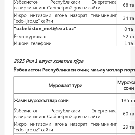
Ўзбекистон Республикаси Энергетика
68 тa
вазирлигининг Cabinetpm2.gov.uz сайти
Ижро интизоми ягона назорат тизимининг
34 тa
“edo-ijro.uz” сайти
“uzbekiston_met@exat.uz”
0 тa
Ёзма мурожаат
52 тa
Ишонч телефони
1 тa
2025 йил 1 август ҳолатига кўра
Ўзбекистон Республикаси очиқ маълумотлар порт
Мурожа
Мурожаат тури
сони
Жами мурожаатлар сони:
135 т
Ўзбекистон Республикаси Энергетика
60 тa
вазирлигининг Cabinetpm2.gov.uz сайти
Ижро интизоми ягона назорат тизимининг
29 тa
“edo-ijro.uz” сайти