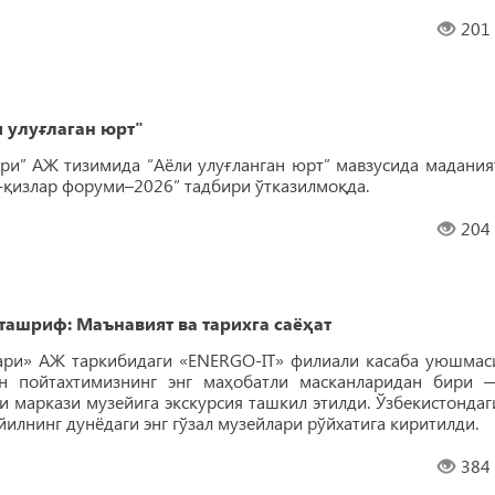
201
 улуғлаган юрт"
ари” АЖ тизимида “Аёли улуғланган юрт” мавзусида мадания
-қизлар форуми–2026” тадбири ўтказилмоқда.
204
ашриф: Маънавият ва тарихга саёҳат
лари» АЖ таркибидаги «ENERGO-IT» филиали касаба уюшмас
н пойтахтимизнинг энг маҳобатли масканларидан бири 
 маркази музейига экскурсия ташкил этилди. Ўзбекистондаг
илнинг дунёдаги энг гўзал музейлари рўйхатига киритилди.
384