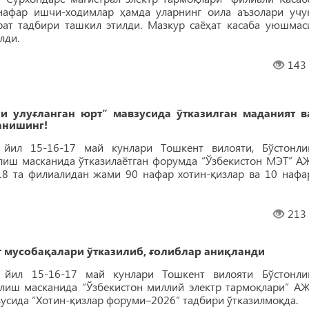
афар ишчи-ходимлар ҳамда уларнинг оила аъзолари учу
рат тадбири ташкил этилди. Мазкур саёҳат касаба уюшмас
лди.
143
и улуғланган юрт” мавзусида ўтказилган маданият в
анишинг!
 йил 15-16-17 май кунлари Тошкент вилояти, Бўстонли
лиш масканида ўтказилаётган форумда “Ўзбекистон МЭТ” А
18 та филиалидан жами 90 нафар хотин-қизлар ва 10 нафа
213
т мусобақалари ўтказилиб, ғолиблар аниқланди
6 йил 15-16-17 май кунлари Тошкент вилояти Бўстонли
олиш масканида “Ўзбекистон миллий электр тармоқлари” А
зусида “Хотин-қизлар форуми–2026” тадбири ўтказилмоқда.