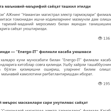
 маънавий-маърифий саёҳат ташкил этилди
ри” АЖнинг “Наманган магистрал электр тармоқлари” филиал
митаси томонидан ишчи-ходимларнинг мазмунли дам олиши
 тарихий-маданий меросимиз билан яқиндан танишишин
рига саёҳат уюштирилди.
136
инди — “Energo-IT” филиали касаба уюшмаси
алқаро куни муносабати билан “Energo-IT” филиали касаб
дларига китоблар совға қилинди. Ушбу хайрли ташаббуснин
ка бўлган қизиқишни ошириш, уларнинг билим олишг
 маънавий камолотини рағбатлантиришдан иборат.
195
меърос масканлари сари унутилмас саёҳат
“Сурхондарё магистрал электр тармоқлари” филиали Касаб