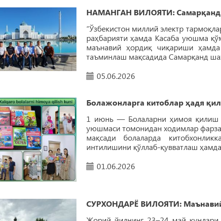
НАМАНГАН ВИЛОЯТИ: Самарқандга
“Ўзбекистон миллий электр тармоқла
раҳбарияти ҳамда Касаба уюшма қў
маънавий ҳордиқ чиқариши ҳамда
таъминлаш мақсадида Самарқанд шаҳ
05.06.2026
Болажонларга китоблар ҳадя қил
1 июнь — Болаларни ҳимоя қилиш х
уюшмаси томонидан ходимлар фарзан
мақсади болаларда китобхонлик
интилишини қўллаб-қувватлаш ҳамда
01.06.2026
СУРХОНДАРЁ ВИЛОЯТИ: Маънавий 
Жорий йилнинг 23–24 май кунлари 