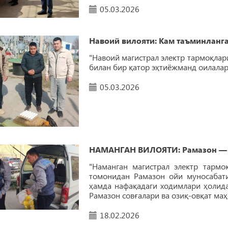
05.03.2026
Навоий вилояти: Кам таъминланг
"Навоий магистрал электр тармоқла
билан бир қатор эҳтиёжманд оилалар
05.03.2026
НАМАНГАН ВИЛОЯТИ: Рамазон — м
"Наманган магистрал электр тарм
томонидан Рамазон ойи муносабати
ҳамда нафақадаги ходимлари ҳолида
Рамазон совғалари ва озиқ-овқат маҳ
18.02.2026