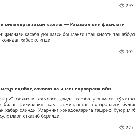
293
ан оилаларга эҳсон қилиш — Рамазон ойи фазилати
ри" филиали касаба уюшмаси бошланғич ташкилоти ташаббус
 ҳолидан хабар олинди.
303
еҳр-оқибат, саховат ва инсонпарварлик ойи
оқлари" филиали жамоаси ҳамда касаба уюшмаси қўмитас
 билан филиалнинг кам таъминланган, ногиронлиги бўлга
н хабар олинди. Уларнинг хонадонларига ташриф буюрилиб
сулотлари етказиб берилди.
277