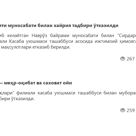
и муносабати билан хайрия тадбири ўтказилди
б келаётган Наврўз байрами муносабати билан “Сирдар
иали Касаба уюшмаси ташаббуси асосида ижтимоий ҳимояг
маҳсулотлари етказиб берилди.
267
меҳр-оқибат ва саховат ойи
оқлари” филиали касаба уюшмаси ташаббуси билан мубора
бири ўтказилди.
259