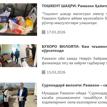
ТОШКEНТ ШАҲРИ: Рамазон Ҳайити
“Тошкент шаҳар магистрал электр
Рамазон Ҳайити айёми муносабати 
рўзғор маҳсулотлари улашилди.
17.03.2026
БУХОРО ВИЛОЯТИ: Кам таъминл
кўрсатилди
Рамазон ойи ҳамда Наврўз байрами
филиалида эзгу ва хайрли тадбирлар 
15.03.2026
Сурхондарё вилояти: Рамазон – с
Муқаддас Рамазон ойида “Сурхондар
касаба уюшмасининг ташаббуси б
ходимларнинг оила аъзоларини ҳолид