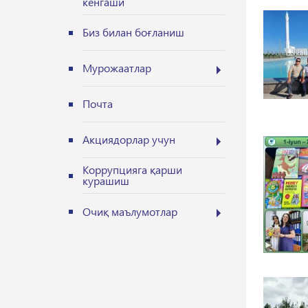
кенгаши
Биз билан боғланиш
Мурожаатлар
Почта
Акциядорлар учун
Коррупцияга қарши
курашиш
Очиқ маълумотлар