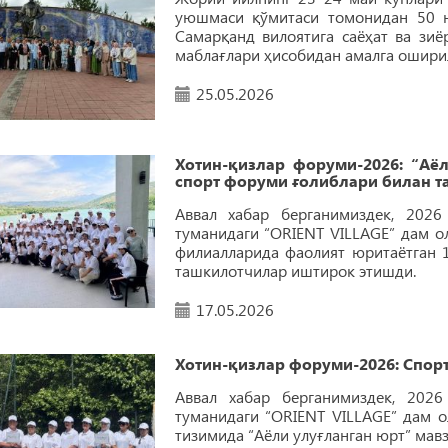
уюшмаси қўмитаси томонидан 50 н
Самарқанд вилоятига саёҳат ва зиё
маблағлари ҳисобидан амалга ошири
25.05.2026
Хотин-қизлар форуми-2026: “Аёл
спорт форуми ғолиблари билан т
Аввал хабар берганимиздек, 2026
туманидаги “ORIENT VILLAGE” дам о
филиалларида фаолият юритаётган 
ташкилотчилар иштирок этишди.
17.05.2026
Хотин-қизлар форуми-2026: Спор
Аввал хабар берганимиздек, 202
туманидаги “ORIENT VILLAGE” дам 
тизимида “Аёли улуғланган юрт” мав