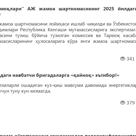
армоқлари” АЖ жамоа шартномасининг 2025 йилдаг
и
жамоа шартномасини лойиҳаси ишлаб чиқилди ва Ўзбекисто
одимлари Республика Кенгаши мутахассисларига экспертизаг
сини тузиш бўйича тузилган комиссия ва Тармоқ касаб
хасисларининг ҳулосаларига кўра янги жамоа шартномас
341
даги навбатчи бригадаларга «қайноқ» эътибор!»
езиларли ошадиган куз-қиш мавсуми давомида энергетикла
чун туну кун хизматда.
379
уюшма қўмитасининг муҳокамалар видеоконференцияс