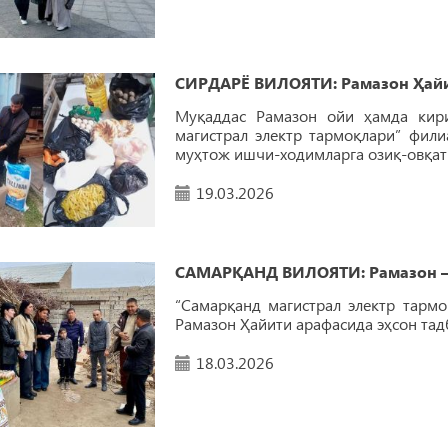
СИРДАРЁ ВИЛОЯТИ: Рамазон Ҳайит
Муқаддас Рамазон ойи ҳамда кири
магистрал электр тармоқлари” фил
муҳтож ишчи-ходимларга озиқ-овқат 
19.03.2026
САМАРҚАНД ВИЛОЯТИ: Рамазон — 
“Самарқанд магистрал электр тарм
Рамазон Ҳайити арафасида эҳсон тад
18.03.2026