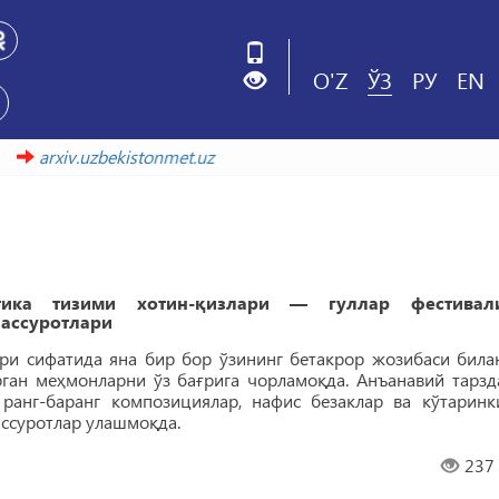
O'Z
ЎЗ
РУ
EN
бу ҳаволада
arxiv.uzbekistonmet.uz
ика тизими хотин-қизлари — гуллар фестивал
аассуротлари
ри сифатида яна бир бор ўзининг бетакрор жозибаси била
ан меҳмонларни ўз бағрига чорламоқда. Анъанавий тарзд
 ранг-баранг композициялар, нафис безаклар ва кўтаринк
ассуротлар улашмоқда.
237