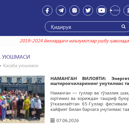
2019–2024 йиллардаги маълумотлар уш
А УЮШМАСИ
Касаба уюшмаси
НАМАНГАН ВИЛОЯТИ: Энергет
иштирокчиларининг унутилмас т
Наманган — гуллар ва гўзаллик шаҳ
юртимиз ва хориждан ташриф буюрг
ўтказилаётган 65-Гуллар фестивали
кайфият билан барчага унутилмас та
07.06.2026