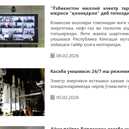
“Ўзбекистон миллий электр т
ижроси “қониқарли” деб топилд
Комиссия аъзолари томонидан янги 
энергетика, нефт-газ ва геология х
топширилди. Янги жамоа шартнома
уюшмаси Республика Кенгаши мута
лойиҳаси тайёр ҳолга келтирилди.
06.02.2026
Касаба уюшмаси: 24/7 иш режими
Электр энергияси истеъмол ҳажми с
хонадонларимизда чироқ ўчмаслиги у
05.02.2026
Айни пайтда Бирлашган касаба 