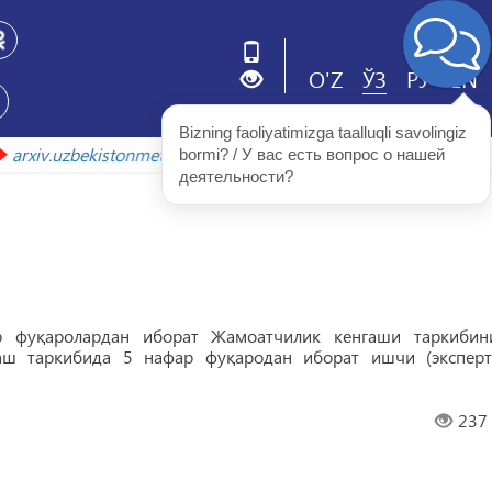
O'Z
ЎЗ
РУ
EN
Bizning faoliyatimizga taalluqli savolingiz 
ада
arxiv.uzbekistonmet.uz
bormi? / У вас есть вопрос о нашей 
деятельности?
 фуқаролардан иборат Жамоатчилик кенгаши таркибин
гаш таркибида 5 нафар фуқародан иборат ишчи (эксперт
237