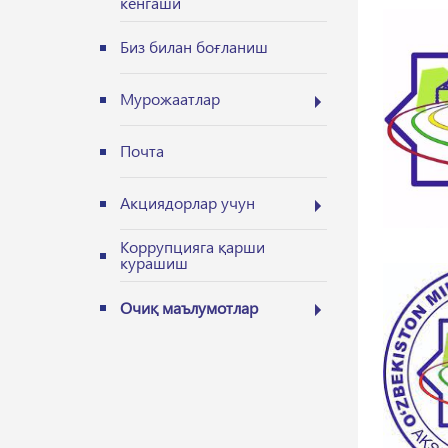
кенгаши
Биз билан боғланиш
Мурожаатлар
Почта
Акциядорлар учун
Коррупцияга қарши
курашиш
Очиқ маълумотлар