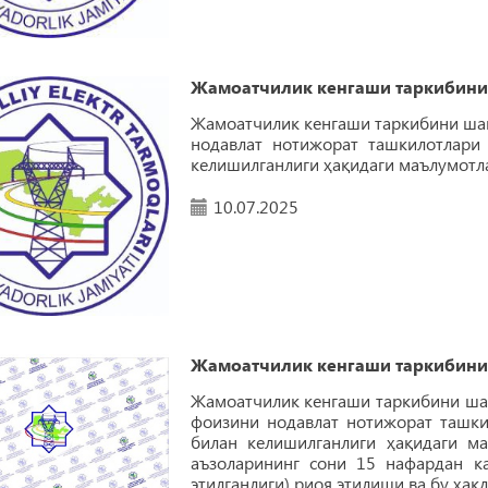
Жамоатчилик кенгаши таркибини
Жамоатчилик кенгаши таркибини шак
нодавлат нотижорат ташкилотлари
келишилганлиги ҳақидаги маълумотла
10.07.2025
Жамоатчилик кенгаши таркибини
Жамоатчилик кенгаши таркибини шак
фоизини нодавлат нотижорат ташки
билан келишилганлиги ҳақидаги ма
аъзоларининг сони 15 нафардан ка
этилганлиги) риоя этилиши ва бу ҳа