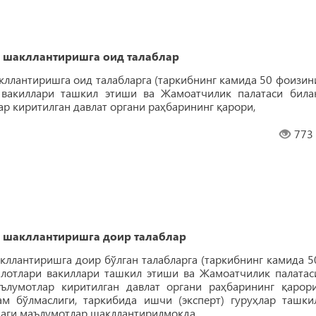
 шакллантиришга оид талаблар
ллантиришга оид талабларга (таркибнинг камида 50 фоизин
 вакиллари ташкил этиши ва Жамоатчилик палатаси била
р киритилган давлат органи раҳбарининг қарори,
773
 шакллантиришга доир талаблар
ллантиришга доир бўлган талабларга (таркибнинг камида 5
лотлари вакиллари ташкил этиши ва Жамоатчилик палатас
ълумотлар киритилган давлат органи раҳбарининг қарори
м бўлмаслиги, таркибида ишчи (эксперт) гуруҳлар ташки
қдаги маълумотлар шакллантирилмоқда.