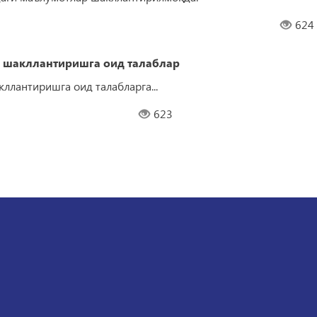
624
 шакллантиришга оид талаблар
лантиришга оид талабларга...
623