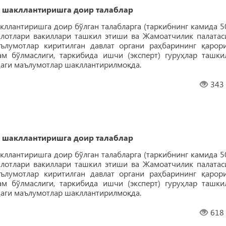
 шакллантиришга доир талаблар
ллантиришга доир бўлган талабларга (таркибнинг камида 5
лотлари вакиллари ташкил этиши ва Жамоатчилик палатас
ълумотлар киритилган давлат органи раҳбарининг қарори
м бўлмаслиги, таркибида ишчи (эксперт) гуруҳлар ташки
қдаги маълумотлар шакллантирилмоқда.
343
 шакллантиришга доир талаблар
ллантиришга доир бўлган талабларга (таркибнинг камида 5
лотлари вакиллари ташкил этиши ва Жамоатчилик палатас
ълумотлар киритилган давлат органи раҳбарининг қарори
м бўлмаслиги, таркибида ишчи (эксперт) гуруҳлар ташки
қдаги маълумотлар шакллантирилмоқда.
618