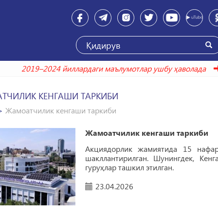
2019–2024 йиллардаги маълумотлар ушбу ҳавол
ТЧИЛИК КЕНГАШИ ТАРКИБИ
Жамоатчилик кенгаши таркиби
Жамоатчилик кенгаши таркиби
Акциядорлик жамиятида 15 нафар
шакллантирилган. Шунингдек, Кен
гуруҳлар ташкил этилган.
23.04.2026