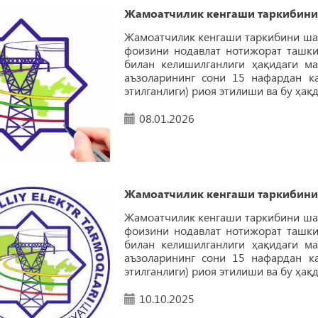
Жамоатчилик кенгаши таркибини
Жамоатчилик кенгаши таркибини шак
фоизини нодавлат нотижорат ташки
билан келишилганлиги ҳақидаги ма
аъзоларининг сони 15 нафардан ка
этилганлиги) риоя этилиши ва бу ҳа
08.01.2026
Жамоатчилик кенгаши таркибини
Жамоатчилик кенгаши таркибини шак
фоизини нодавлат нотижорат ташки
билан келишилганлиги ҳақидаги ма
аъзоларининг сони 15 нафардан ка
этилганлиги) риоя этилиши ва бу ҳа
10.10.2025