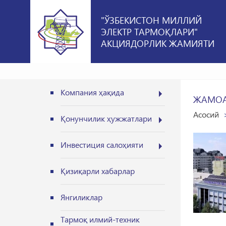
"ЎЗБЕКИСТОН МИЛЛИЙ
ЭЛЕКТР ТАРМОҚЛАРИ"
АКЦИЯДОРЛИК ЖАМИЯТИ
Компания ҳақида
ЖАМОА
Асосий
Қонунчилик ҳужжатлари
Инвестиция салоҳияти
Қизиқарли хабарлар
Янгиликлар
Тармоқ илмий-техник