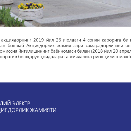
кциядорнинг 2019 йил 26-июлдаги 4-сонли қарорига бин
дан бошлаб Акциядорлик жамиятлари самарадорлигини о
омиссия йиғилишининг баённомаси билан (2018 йил 20 апрел
поратив бошқарув қоидалари тавсияларига риоя қилиш мажб
ЛИЙ ЭЛЕКТР
ЦИЯДОРЛИК ЖАМИЯТИ