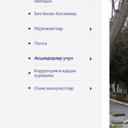
кенгаши
Биз билан боғланиш
Мурожаатлар
Почта
Акциядорлар учун
Коррупцияга қарши
курашиш
Очиқ маълумотлар