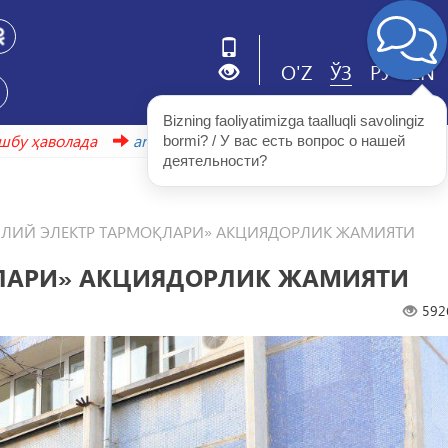
O'Z
ЎЗ
РУ
EN
Bizning faoliyatimizga taalluqli savolingiz 
мотлар ушбу ҳаволада
arxiv.uzbekistonmet.uz
bormi? / У вас есть вопрос о нашей 
деятельности?
ЛЛИЙ ЭЛЕКТР ТАРМОҚЛАРИ» АКЦИЯДОРЛИК ЖАМИЯТИ
ҚЛАРИ» АКЦИЯДОРЛИК ЖАМИЯТИ
592