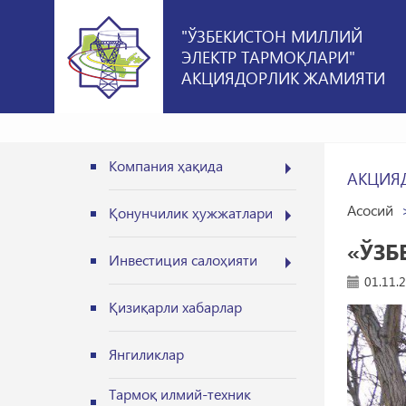
"ЎЗБЕКИСТОН МИЛЛИЙ
ЭЛЕКТР ТАРМОҚЛАРИ"
АКЦИЯДОРЛИК ЖАМИЯТИ
Компания ҳақида
АКЦИЯ
Асосий
Қонунчилик ҳужжатлари
«ЎЗБ
Инвестиция салоҳияти
01.11.
Қизиқарли хабарлар
Янгиликлар
Тармоқ илмий-техник