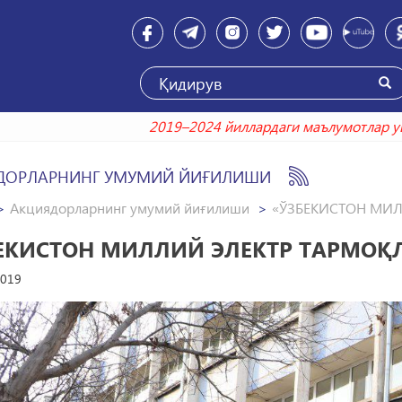
2019–2024 йиллардаги маълу
ДОРЛАРНИНГ УМУМИЙ ЙИҒИЛИШИ
Акциядорларнинг умумий йиғилиши
«ЎЗБЕКИСТОН МИ
ЕКИСТОН МИЛЛИЙ ЭЛЕКТР ТАРМО
2019