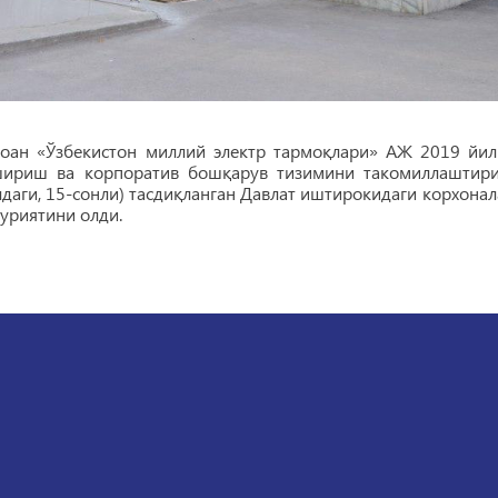
оан «Ўзбекистон миллий электр тармоқлари» АЖ 2019 йил
шириш ва корпоратив бошқарув тизимини такомиллаштир
даги, 15-сонли) тасдиқланган Давлат иштирокидаги корхонал
уриятини олди.