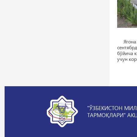
Ягона а
сентябр
бўйича к
учун кор
"ЎЗБЕКИСТОН МИЛ
ТАРМОҚЛАРИ" АК