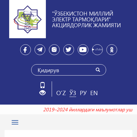
"ЎЗБЕКИСТОН МИЛЛИЙ
ЭЛЕКТР ТАРМОҚЛАРИ"
АКЦИЯДОРЛИК ЖАМИЯТИ
O'Z
ЎЗ
РУ
EN
2019–2024 йиллардаги маълумотлар уш
Toggle
navigation