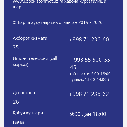
www.uzbekistonmet.uz га ҳавола кўрсатилиши
шарт
© Барча ҳуқуқлар ҳимояланган 2019 - 2026
Ахборот хизмати
+998 71 236-60-
35
Ишонч телефони (call
+998 55 500-55-
марказ)
45
( Иш вақти: 9:00-18:00,
тушлик: 13:00-14:00 )
Девонхона
+998 71 236-62-
26
Қабул кунлари
9:00 дан 18:00
гача