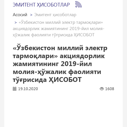
ЭМИТЕНТ ҲИСОБОТЛАР
Асосий
Эмитент ҳисоботлар
«Ўзбекистон миллий электр тармоқлари»
акциядорлик жамиятининг 2019-йил молия-
ҳўжалик фаолияти тўғрисида ҲИСОБОТ
«Ўзбекистон миллий электр
тармоқлари» акциядорлик
жамиятининг 2019-йил
молия-ҳўжалик фаолияти
тўғрисида ҲИСОБОТ
19.10.2020
1608