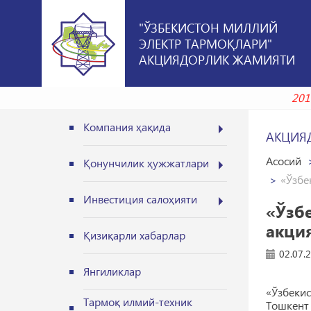
"ЎЗБЕКИСТОН МИЛЛИЙ
ЭЛЕКТР ТАРМОҚЛАРИ"
АКЦИЯДОРЛИК ЖАМИЯТИ
Компания ҳақида
АКЦИЯ
Асосий
Қонунчилик ҳужжатлари
«Ўзбе
Инвестиция салоҳияти
«Ўзб
акци
Қизиқарли хабарлар
02.07.
Янгиликлар
«Ўзбеки
Тармоқ илмий-техник
Тошкент