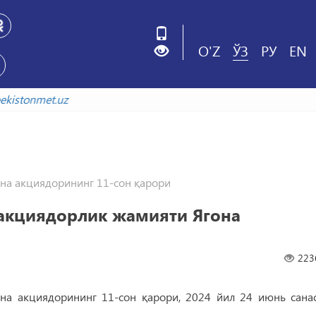
O'Z
ЎЗ
РУ
EN
v.uzbekistonmet.uz
на акциядорининг 11-сон қарори
 акциядорлик жамияти Ягона
223
на акциядорининг 11-сон қарори, 2024 йил 24 июнь санас