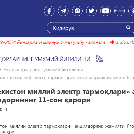
2019–2024 йиллардаги маълумотлар ушбу ҳаволада
arxi
ДОРЛАРНИНГ УМУМИЙ ЙИҒИЛИШИ
Акциядорларнинг умумий йиғилиши
кистон миллий электр тармоқлари» акциядорлик жамияти Яго
екистон миллий электр тармоқлари»
ядорининг 11-сон қарори
2024
стон миллий электр тармоқлари» акциядорлик жамияти Яго
 шаҳри