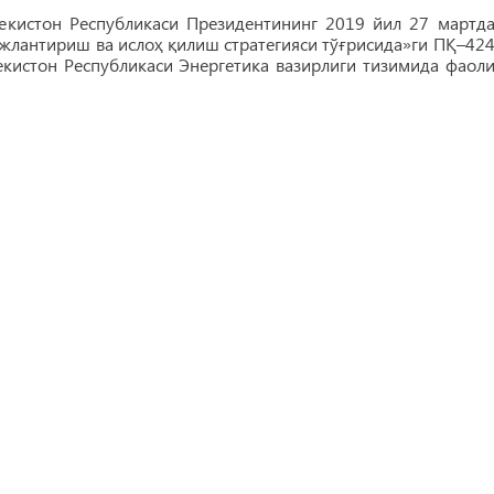
екистон Республикаси Президентининг 2019 йил 27 мартда
ожлантириш ва ислоҳ қилиш стратегияси тўғрисида»ги ПҚ–424
кистон Республикаси Энергетика вазирлиги тизимида фаоли