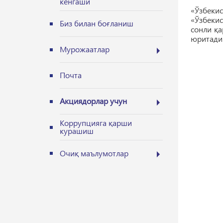
кенгаши
«Ўзбеки
«Ўзбекис
Биз билан боғланиш
сонли қа
юритади
Мурожаатлар
Почта
Акциядорлар учун
Коррупцияга қарши
курашиш
Очиқ маълумотлар