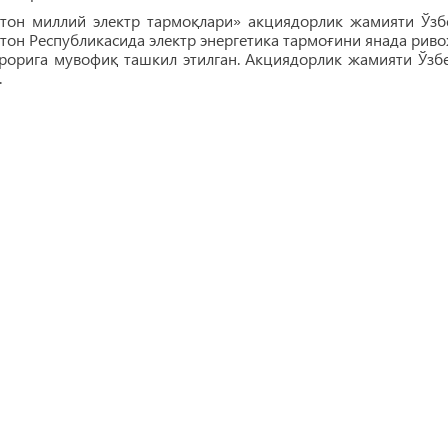
стон миллий электр тармоқлари» акциядорлик жамияти Ўзб
тон Республикасида электр энергетика тармоғини янада рив
рорига мувофиқ ташкил этилган. Акциядорлик жамияти Ўзбе
.