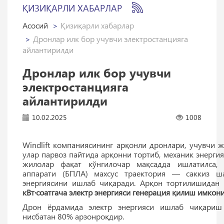
ҚИЗИҚАРЛИ ХАБАРЛАР
Асосий
Қизиқарли хабарлар
Дронлар илк бор учувчи электростанцияга
айлантирилди
Дронлар илк бор учувчи
электростанцияга
айлантирилди
10.02.2025
1008
Windlift компаниясининг арқонли дронлари, учувчи
улар парвоз пайтида арқонни тортиб, механик энергия
жилолар фақат кўнгилочар мақсадда ишлатилса,
аппарати (БПЛА) махсус траектория — саккиз ша
энергиясини ишлаб чиқаради. Арқон тортилишидан
кВт·соатгача электр энергияси генерация қилиш имко
Дрон ёрдамида электр энергияси ишлаб чиқариш
нисбатан 80% арзонроқдир.