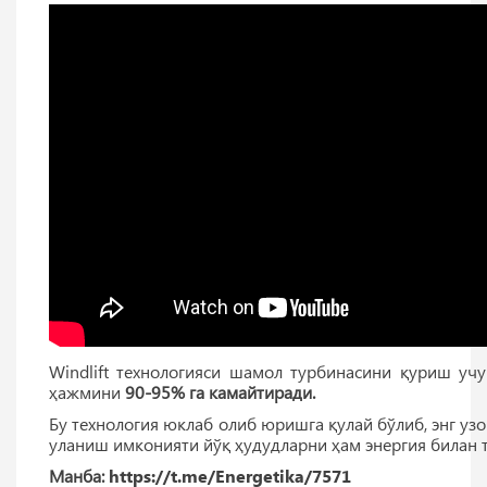
Windlift технологияси шамол турбинасини қуриш уч
ҳажмини
90-95% га камайтиради.
Бу технология юклаб олиб юришга қулай бўлиб, энг узо
уланиш имконияти йўқ ҳудудларни ҳам энергия билан 
Манба:
https://t.me/Energetika/7571