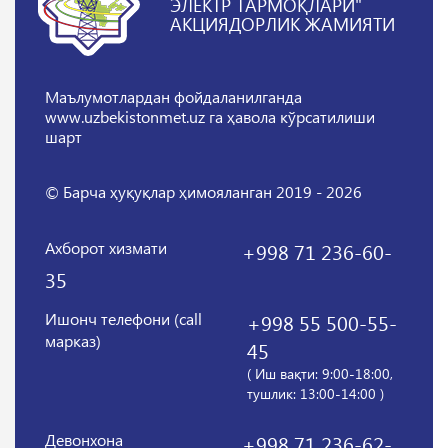
ЭЛЕКТР ТАРМОҚЛАРИ"
АКЦИЯДОРЛИК ЖАМИЯТИ
Маълумотлардан фойдаланилганда
www.uzbekistonmet.uz га ҳавола кўрсатилиши
шарт
© Барча ҳуқуқлар ҳимояланган 2019 - 2026
Ахборот хизмати
+998 71 236-60-
35
Ишонч телефони (call
+998 55 500-55-
марказ)
45
( Иш вақти: 9:00-18:00,
тушлик: 13:00-14:00 )
Девонхона
+998 71 236-62-