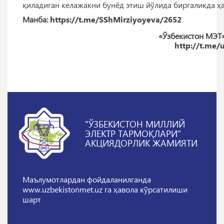
қиладиган келажакни бунёд этиш йўлида биргаликда ҳ
Манба:
https://t.me/SShMirziyoyeva/2652
«Ўзбекистон МЭТ
http://t.me
"ЎЗБЕКИСТОН МИЛЛИЙ
ЭЛЕКТР ТАРМОҚЛАРИ"
АКЦИЯДОРЛИК ЖАМИЯТИ
Маълумотлардан фойдаланилганда
www.uzbekistonmet.uz га ҳавола кўрсатилиши
шарт