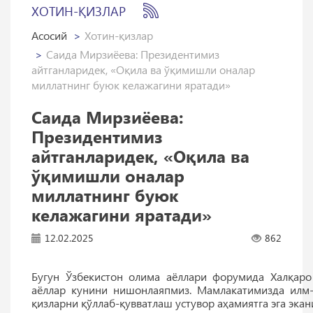
ХОТИН-ҚИЗЛАР
Асосий
Хотин-қизлар
Саида Мирзиёева: Президентимиз
айтганларидек, «Оқила ва ўқимишли оналар
миллатнинг буюк келажагини яратади»
Саида Мирзиёева:
Президентимиз
айтганларидек, «Оқила ва
ўқимишли оналар
миллатнинг буюк
келажагини яратади»
12.02.2025
862
Бугун Ўзбекистон олима аёллари форумида Халқаро
аёллар кунини нишонлаяпмиз. Мамлакатимизда илм-
қизларни қўллаб-қувватлаш устувор аҳамиятга эга эка