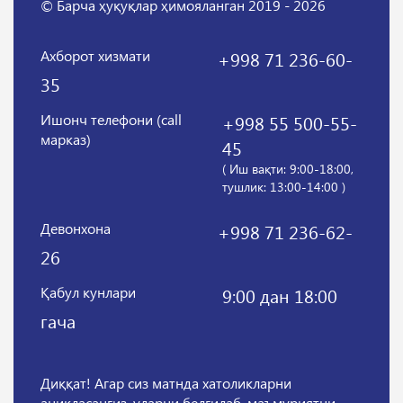
© Барча ҳуқуқлар ҳимояланган 2019 - 2026
Ахборот хизмати
+998 71 236-60-
35
Ишонч телефони (call
+998 55 500-55-
марказ)
45
( Иш вақти: 9:00-18:00,
тушлик: 13:00-14:00 )
Девонхона
+998 71 236-62-
26
Қабул кунлари
9:00 дан 18:00
гача
Диққат! Агар сиз матнда хатоликларни
аниқласангиз, уларни белгилаб, маъмуриятни