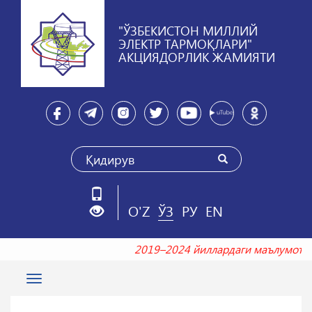
"ЎЗБЕКИСТОН МИЛЛИЙ
ЭЛЕКТР ТАРМОҚЛАРИ"
АКЦИЯДОРЛИК ЖАМИЯТИ
O'Z
ЎЗ
РУ
EN
2019–2024 йиллардаги маълумот
Toggle
navigation