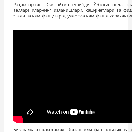
Рақамларнинг ўзи айтиб турибди: Ўзбекистонда о
аёллар! Уларнинг изланишлари, кашфиётлари ва фи
этади ва илм-фан уларга, улар эса илм-фанга кераклиги
Биз халқаро ҳамжамият билан илм-фан тинчлик ва 