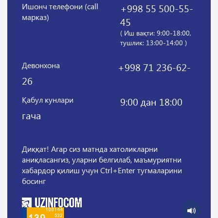
Ишонч телефони (call
+998 55 500-55-
марказ)
45
( Иш вақти: 9:00-18:00,
тушлик: 13:00-14:00 )
Девонхона
+998 71 236-62-
26
Қабул кунлари
9:00 дан 18:00
гача
Диққат! Агар сиз матнда хатоликларни
аниқласангиз, уларни белгилаб, маъмуриятни
хабардор қилиш учун Ctrl+Enter тугмаларини
босинг