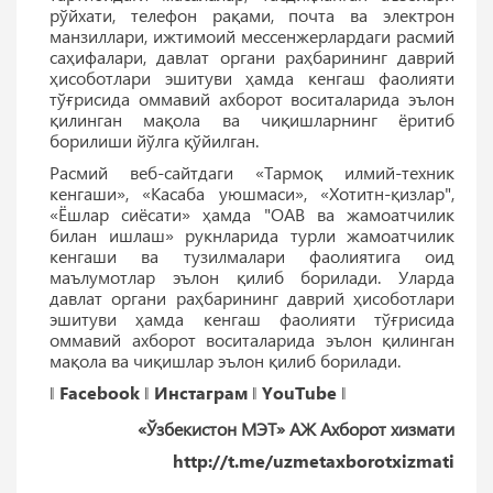
рўйхати, телефон рақами, почта ва электрон
манзиллари, ижтимоий мессенжерлардаги расмий
саҳифалари, давлат органи раҳбарининг даврий
ҳисоботлари эшитуви ҳамда кенгаш фаолияти
тўғрисида оммавий ахборот воситаларида эълон
қилинган мақола ва чиқишларнинг ёритиб
борилиши йўлга қўйилган.
Расмий веб-сайтдаги «Тармоқ илмий-техник
кенгаши», «Касаба уюшмаси», «Хотитн-қизлар",
«Ёшлар сиёсати» ҳамда "ОАВ ва жамоатчилик
билан ишлаш» рукнларида турли жамоатчилик
кенгаши ва тузилмалари фаолиятига оид
маълумотлар эълон қилиб борилади. Уларда
давлат органи раҳбарининг даврий ҳисоботлари
эшитуви ҳамда кенгаш фаолияти тўғрисида
оммавий ахборот воситаларида эълон қилинган
мақола ва чиқишлар эълон қилиб борилади.
‖
Facebook
‖
Инстаграм
‖
YouTube
‖
«Ўзбекистон МЭТ» АЖ Ахборот хизмати
http://t.me/uzmetaxborotxizmati