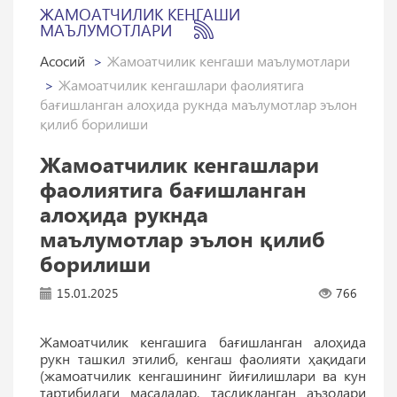
ЖАМОАТЧИЛИК КЕНГАШИ
МАЪЛУМОТЛАРИ
Асосий
Жамоатчилик кенгаши маълумотлари
Жамоатчилик кенгашлари фаолиятига
бағишланган алоҳида рукнда маълумотлар эълон
қилиб борилиши
Жамоатчилик кенгашлари
фаолиятига бағишланган
алоҳида рукнда
маълумотлар эълон қилиб
борилиши
15.01.2025
766
Жамоатчилик кенгашига бағишланган алоҳида
рукн ташкил этилиб, кенгаш фаолияти ҳақидаги
(жамоатчилик кенгашининг йиғилишлари ва кун
тартибидаги масалалар, тасдиқланган аъзолари