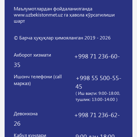
Маълумотлардан фойдаланилганда
www.uzbekistonmet.uz га ҳавола кўрсатилиши
шарт
© Барча ҳуқуқлар ҳимояланган 2019 - 2026
Ахборот хизмати
+998 71 236-60-
35
Ишонч телефони (call
+998 55 500-55-
марказ)
45
( Иш вақти: 9:00-18:00,
тушлик: 13:00-14:00 )
Девонхона
+998 71 236-62-
26
Қабул кунлари
9:00 дан 18:00