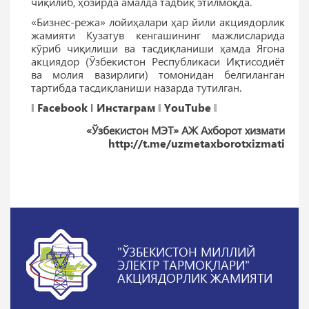
чиқилиб, ҳозирда амалда тадбиқ этилмоқда.
«Бизнес-режа» лойиҳалари ҳар йили акциядорлик
жамияти Кузатув кенгашининг мажлисларида
кўриб чиқилиши ва тасдиқланиши ҳамда Ягона
акциядор (Ўзбекистон Республикаси Иқтисодиёт
ва молия вазирлиги) томонидан белгиланган
тартибда тасдиқланиши назарда тутилган.
‖
Facebook
‖
Инстаграм
‖
YouTube
‖
«Ўзбекистон МЭТ» АЖ Ахборот хизмати
http://t.me/uzmetaxborotxizmati
"ЎЗБЕКИСТОН МИЛЛИЙ
ЭЛЕКТР ТАРМОҚЛАРИ"
АКЦИЯДОРЛИК ЖАМИЯТИ