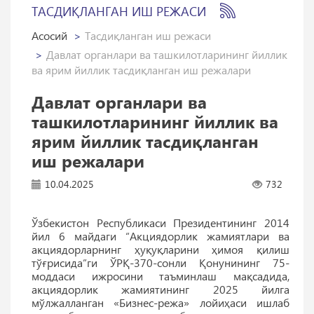
ТАСДИҚЛАНГАН ИШ РЕЖАСИ
Асосий
Тасдиқланган иш режаси
Давлат органлари ва ташкилотларининг йиллик
ва ярим йиллик тасдиқланган иш режалари
Давлат органлари ва
ташкилотларининг йиллик ва
ярим йиллик тасдиқланган
иш режалари
10.04.2025
732
Ўзбекистон Республикаси Президентининг 2014
йил 6 майдаги “Акциядорлик жамиятлари ва
акциядорларнинг ҳуқуқларини ҳимоя қилиш
тўғрисида”ги ЎРҚ-370-сонли Қонунининг 75-
моддаси ижросини таъминлаш мақсадида,
акциядорлик жамиятининг 2025 йилга
мўлжалланган «Бизнес-режа» лойиҳаси ишлаб