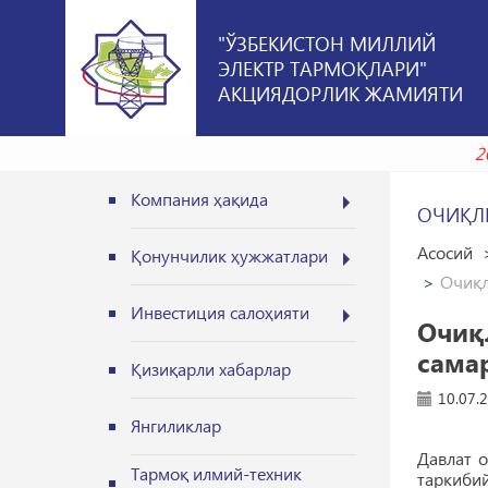
"ЎЗБЕКИСТОН МИЛЛИЙ
ЭЛЕКТР ТАРМОҚЛАРИ"
АКЦИЯДОРЛИК ЖАМИЯТИ
Компания ҳақида
ОЧИҚЛ
Асосий
Қонунчилик ҳужжатлари
Oчиқл
Инвестиция салоҳияти
Oчиқ
сама
Қизиқарли хабарлар
10.07.
Янгиликлар
Давлат 
Тармоқ илмий-техник
таркибий