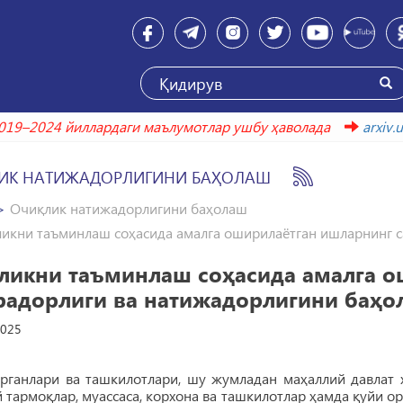
2019–2024 йиллардаги маълумотлар ушбу ҳаволада
arx
ИК НАТИЖАДОРЛИГИНИ БАҲОЛАШ
Очиқлик натижадорлигини баҳолаш
икни таъминлаш соҳасида амалга оширилаётган ишларнинг 
ликни таъминлаш соҳасида амалга о
радорлиги ва натижадорлигини баҳо
2025
органлари ва ташкилотлари, шу жумладан маҳаллий давлат 
 тармоқлар, муассаса, корхона ва ташкилотлар ҳамда қуйи 