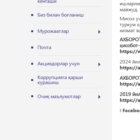
кенгаши
ишларнин
мавжуд.
Биз билан боғланиш
Мисол у
туркум ҳ
хизмат в
Мурожаатлар
АХБОРОТ
ҳисобот
Почта
https://
2024 йи
Акциядорлар учун
https://
Коррупцияга қарши
АХБОРОТ
курашиш
https://
2019 йил
Очиқ маълумотлар
https://
‖
Facebo