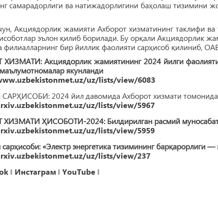
г самарадорлиги ва натижадорлигини баҳолаш тизимини жор
чун, Акциядорлик жамияти Ахборот хизматининг таклифи в
исоботлар эълон қилиб борилади. Бу орқали Акциядорлик жа
а филиалларнинг бир йиллик фаолияти сарҳисоб қилиниб, ОА
 ХИЗМАТИ: Акциядорлик жамиятининг 2024 йилги фаолияти
-маълумотномалар якунланди
www.uzbekistonmet.uz/uz/lists/view/6083
л САРҲИСОБИ: 2024 йил давомида Ахборот хизмати томонида
arxiv.uzbekistonmet.uz/uz/lists/view/5967
 ХИЗМАТИ ҲИСОБОТИ-2024: Билдирилган расмий муносабатл
arxiv.uzbekistonmet.uz/uz/lists/view/5959
 сарҳисоби: «Электр энергетика тизимининг барқарорлиги —
arxiv.uzbekistonmet.uz/uz/lists/view/237
ok
‖
Инстаграм
‖
YouTube
‖