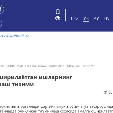
O'Z
ЎЗ
РУ
EN
iv.uzbekistonmet.uz
самарадорлиги ва натижадорлигини баҳолаш тизими
ширилаётган ишларнинг
лаш тизими
60
ҳокимияти органлари ҳар йил якуни бўйича ўз тасарруфида
органларда очиқликни таъминлаш соҳасида амалга оширилаётг