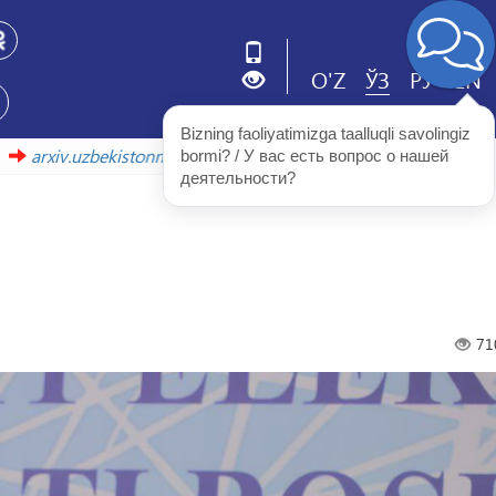
O'Z
ЎЗ
РУ
EN
Bizning faoliyatimizga taalluqli savolingiz 
аволада
arxiv.uzbekistonmet.uz
bormi? / У вас есть вопрос о нашей 
деятельности?
71