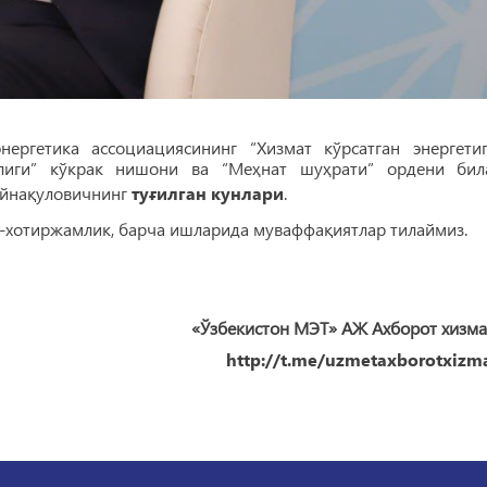
нергетика ассоциациясининг “Хизмат кўрсатган энергетиг
ллиги” кўкрак нишони ва “Меҳнат шуҳрати” ордени бил
Айнақуловичнинг
туғилган кунлари
.
к-хотиржамлик, барча ишларида муваффақиятлар тилаймиз.
«Ўзбекистон МЭТ» АЖ Ахборот хизма
http://t.me/uzmetaxborotxizma