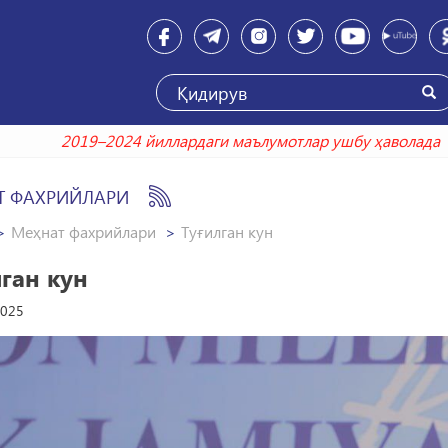
2019–2024 йиллардаги маълумотлар ушбу ҳ
Т ФАХРИЙЛАРИ
Меҳнат фахрийлари
Туғилган кун
ган кун
2025