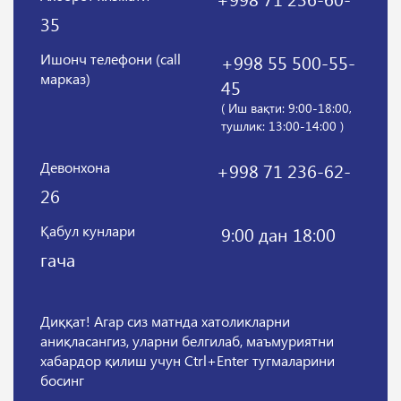
35
Ишонч телефони (call
+998 55 500-55-
марказ)
45
( Иш вақти: 9:00-18:00,
тушлик: 13:00-14:00 )
Девонхона
+998 71 236-62-
26
Қабул кунлари
9:00 дан 18:00
гача
Диққат! Агар сиз матнда хатоликларни
аниқласангиз, уларни белгилаб, маъмуриятни
хабардор қилиш учун Ctrl+Enter тугмаларини
босинг