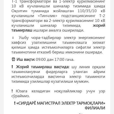
Т-1 трансформатори ва 1-электр қурилмасининг
10 кВ кучланишли шиналар тизимида ҳамда
Оқолтин туманида жойлашган 110/35/10 кВ
кучланишли «Тинчлик» подстанциясининг Т-2
трансформатори ва 2-электр қурилмасининг 10 кВ
кучланишли шиналар тизимида,
жорий
таъмирлаш
ишлари амалга оширилади.
♀️ Ушбу чора-тадбирлар электр энергиясининг
хавфсиз узатилишини таъминлашга хизмат
қилиши ҳамда истеъмолчиларга сифатли электр
таъминотини етказиб бериш имконини оширади.
⏰ Иш вақти:
09:00 дан 17:00 гача.
❗️ Жорий таъмирлаш вақтида:
шу линия орқали
таъминланувчи фидерларга уланган айрим
истеъмолчиларда вақтинча электр таъминоти
тизимида узилишлар кузатилиши мумкин.
❗️Юзага келадиган ноқулайликлар учун узр
сўраймиз.
❗️ «СИРДАРЁ МАГИСТРАЛ ЭЛEКТР ТАРМОҚЛАРИ»
ФИЛИАЛИ