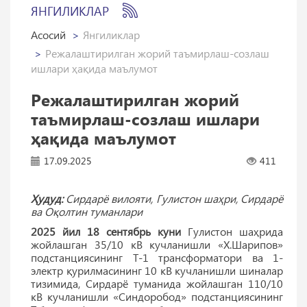
ЯНГИЛИКЛАР
Асосий
Янгиликлар
Режалаштирилган жорий таъмирлаш-созлаш
ишлари ҳақида маълумот
Режалаштирилган жорий
таъмирлаш-созлаш ишлари
ҳақида маълумот
17.09.2025
411
Ҳудуд:
Сирдарё вилояти, Гулистон шаҳри, Сирдарё
ва Оқолтин туманлари
2025 йил 18 сентябрь куни
Гулистон шаҳрида
жойлашган 35/10 кВ кучланишли «Х.Шарипов»
подстанциясининг Т-1 трансформатори ва 1-
электр қурилмасининг 10 кВ кучланишли шиналар
тизимида, Сирдарё туманида жойлашган 110/10
кВ кучланишли «Синдоробод» подстанциясининг