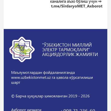
каналига аъзо бўлиш учун ⇒
t.me/SirdaryoMET_Axborot
"ЎЗБЕКИСТОН МИЛЛИЙ
ЭЛЕКТР ТАРМОҚЛАРИ"
АКЦИЯДОРЛИК ЖАМИЯТИ
Маълумотлардан фойдаланилганда
www.uzbekistonmet.uz га ҳавола кўрсатилиши
шарт
© Барча ҳуқуқлар ҳимояланган 2019 - 2026
Ахборот хизмати
+998 71 236-60-