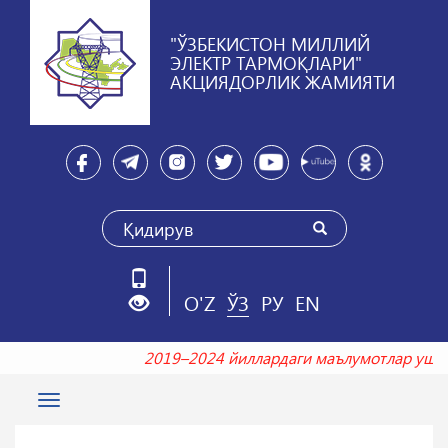
"ЎЗБЕКИСТОН МИЛЛИЙ
ЭЛЕКТР ТАРМОҚЛАРИ"
АКЦИЯДОРЛИК ЖАМИЯТИ
O'Z
ЎЗ
РУ
EN
2019–2024 йиллардаги маълумотлар уш
Toggle
navigation